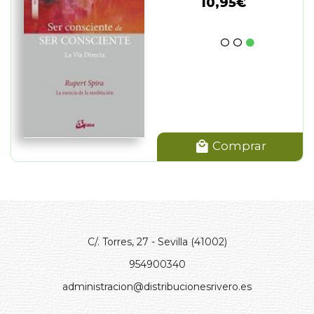
10,95€
Comprar
C/. Torres, 27 - Sevilla (41002)
954900340
administracion@distribucionesrivero.es