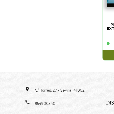
P
EX
C/. Torres, 27 - Sevilla (41002)
954900340