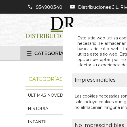
954900340
Distribuciones J.L. Riv
Este sitio web utiliza co
necesario se almacenan 
básicas del sitio web. 
CATEGORÍAS
utiliza este sitio web. 
opción de optar por no 
afectar su experiencia d
INIC
CATEGORÍAS
Imprescindibles
ULTIMAS NOVEDADES
Las cookies necesarias so
solo incluye cookies que ga
no almacenan ninguna inf
HISTORIA
INFANTIL
No imprescindibles