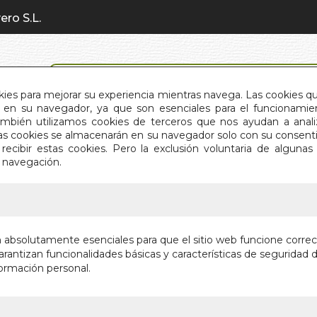
ero S.L.
BÚSQUEDA AVANZADA
okies para mejorar su experiencia mientras navega. Las cookies q
en su navegador, ya que son esenciales para el funcionamient
También utilizamos cookies de terceros que nos ayudan a an
INICIO
QUIÉNES SOMOS
C
Estas cookies se almacenarán en su navegador solo con su consent
recibir estas cookies. Pero la exclusión voluntaria de alguna
e navegación.
IO
>
TRABAJO INTERIOR. EL
TRABAJO
n absolutamente esenciales para que el sitio web funcione corre
rantizan funcionalidades básicas y características de seguridad d
Autor:
ANTONIO
ormación personal.
Editorial:
SINCR
Sin stock