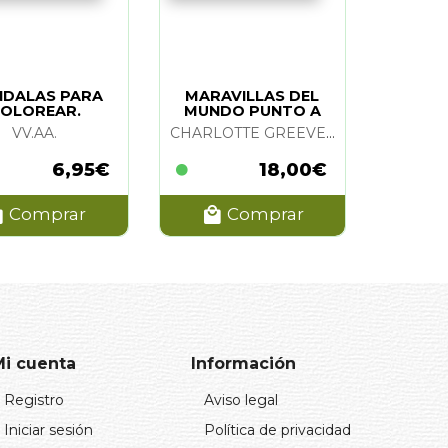
DALAS PARA
MARAVILLAS DEL
OLOREAR.
MUNDO PUNTO A
TIESTRES (2)
PUNTO
VV.AA.
CHARLOTTE GREEVEN
6,95€
18,00€
Comprar
Comprar
Mi cuenta
Información
Registro
Aviso legal
Iniciar sesión
Política de privacidad