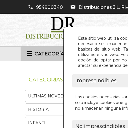
954900340
Distribuciones J.L. Riv
Este sitio web utiliza co
necesario se almacenan 
básicas del sitio web. 
CATEGORÍAS
utiliza este sitio web. 
opción de optar por no 
afectar su experiencia d
INIC
CATEGORÍAS
Imprescindibles
ULTIMAS NOVEDADES
Las cookies necesarias so
solo incluye cookies que ga
no almacenan ninguna inf
HISTORIA
INFANTIL
No imprescindibles