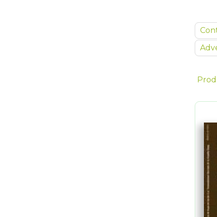
Con
Adve
Prod