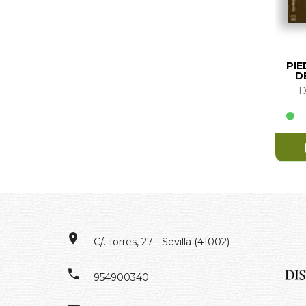
PIE
D
D
C/. Torres, 27 - Sevilla (41002)
954900340