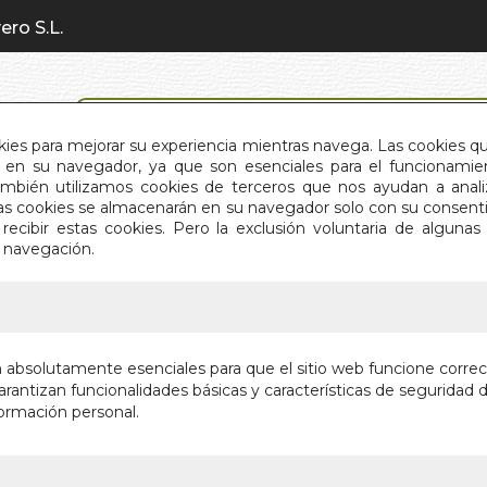
ero S.L.
BÚSQUEDA AVANZADA
okies para mejorar su experiencia mientras navega. Las cookies q
en su navegador, ya que son esenciales para el funcionamient
También utilizamos cookies de terceros que nos ayudan a an
INICIO
QUIÉNES SOMOS
C
Estas cookies se almacenarán en su navegador solo con su consent
recibir estas cookies. Pero la exclusión voluntaria de alguna
e navegación.
IO
>
TESOROS DE LA NATURALEZA
TESORO
n absolutamente esenciales para que el sitio web funcione corre
rantizan funcionalidades básicas y características de seguridad d
Autor:
SOPHIE 
ormación personal.
Editorial:
EDIMAT
Sin stock