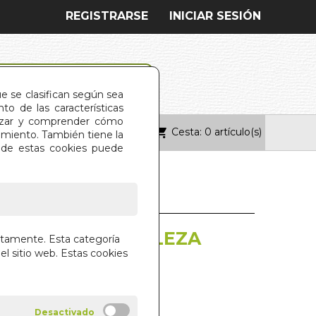
REGISTRARSE
INICIAR SESIÓN
ue se clasifican según sea
o de las características
alizar y comprender cómo
Cesta: 0 artículo(s)
ONTACTO
imiento. También tiene la
s de estas cookies puede
S DE LA NATURALEZA
ctamente. Esta categoría
el sitio web. Estas cookies
THOREAU
 LIBROS S.A.