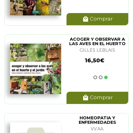
Comprar
ACOGER Y OBSERVAR A
LAS AVES EN EL HUERTO
Y EL JARDIN
GILLES LEBLAIS
16,50€
Comprar
HOMEOPATIA Y
ENFERMEDADES
(LAMINA)
VV.AA.