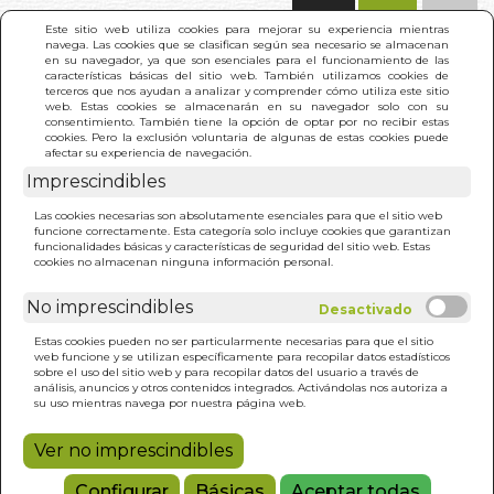
(0)
Este sitio web utiliza cookies para mejorar su experiencia mientras
navega. Las cookies que se clasifican según sea necesario se almacenan
en su navegador, ya que son esenciales para el funcionamiento de las
características básicas del sitio web. También utilizamos cookies de
terceros que nos ayudan a analizar y comprender cómo utiliza este sitio
web. Estas cookies se almacenarán en su navegador solo con su
consentimiento. También tiene la opción de optar por no recibir estas
cookies. Pero la exclusión voluntaria de algunas de estas cookies puede
afectar su experiencia de navegación.
Imprescindibles
INICIO
>
TERAPIA FUNCIONAL CON
Las cookies necesarias son absolutamente esenciales para que el sitio web
OLIGOELEMENTOS
funcione correctamente. Esta categoría solo incluye cookies que garantizan
funcionalidades básicas y características de seguridad del sitio web. Estas
cookies no almacenan ninguna información personal.
No imprescindibles
Estas cookies pueden no ser particularmente necesarias para que el sitio
web funcione y se utilizan específicamente para recopilar datos estadísticos
sobre el uso del sitio web y para recopilar datos del usuario a través de
análisis, anuncios y otros contenidos integrados. Activándolas nos autoriza a
su uso mientras navega por nuestra página web.
Ver no imprescindibles
Configurar
Básicas
Aceptar todas