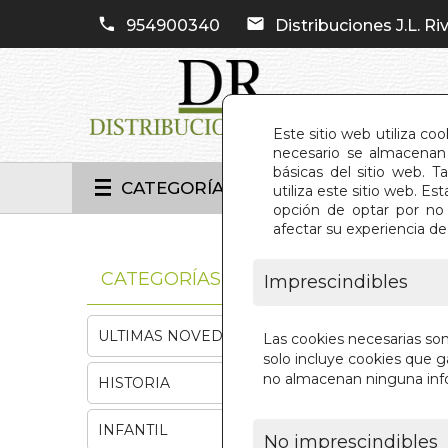
954900340
Distribuciones J.L. Riv
Este sitio web utiliza co
necesario se almacenan 
básicas del sitio web. 
CATEGORÍAS
utiliza este sitio web. 
opción de optar por no 
afectar su experiencia d
INIC
CATEGORÍAS
Imprescindibles
ULTIMAS NOVEDADES
Las cookies necesarias so
solo incluye cookies que ga
no almacenan ninguna inf
HISTORIA
INFANTIL
No imprescindibles