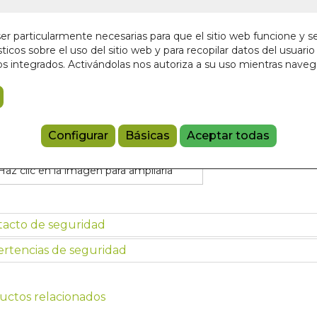
r particularmente necesarias para que el sitio web funcione y s
Añadir a 
ticos sobre el uso del sitio web y para recopilar datos del usuario 
s integrados. Activándolas nos autoriza a su uso mientras nave
9788865278
Configurar
Básicas
Aceptar todas
Haz clic en la imagen para ampliarla
tacto de seguridad
rtencias de seguridad
uctos relacionados