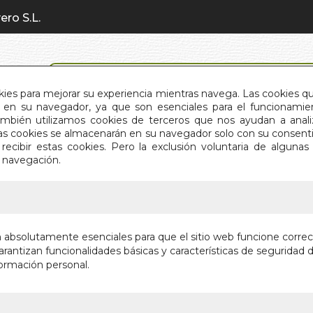
ero S.L.
BÚSQUEDA AVANZADA
okies para mejorar su experiencia mientras navega. Las cookies q
en su navegador, ya que son esenciales para el funcionamient
También utilizamos cookies de terceros que nos ayudan a an
INICIO
QUIÉNES SOMOS
C
Estas cookies se almacenarán en su navegador solo con su consent
recibir estas cookies. Pero la exclusión voluntaria de alguna
e navegación.
IO
>
TARTO INNER LIGHT
TARTO I
n absolutamente esenciales para que el sitio web funcione corre
rantizan funcionalidades básicas y características de seguridad d
Editorial:
LO SC
ormación personal.
Sin stock
20,50 €