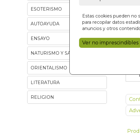
ESOTERISMO
Estas cookies pueden no se
para recopilar datos estadís
AUTOAYUDA
anuncios y otros contenido
ENSAYO
Ver no imprescindibles
NATURISMO Y SALUD
ORIENTALISMO
LITERATURA
RELIGION
Con
Adve
Prod