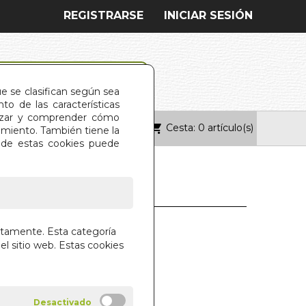
REGISTRARSE
INICIAR SESIÓN
ue se clasifican según sea
o de las características
alizar y comprender cómo
Cesta: 0 artículo(s)
ONTACTO
imiento. También tiene la
s de estas cookies puede
OF THE DREAM
ctamente. Esta categoría
TRESS
el sitio web. Estas cookies
ARABEO