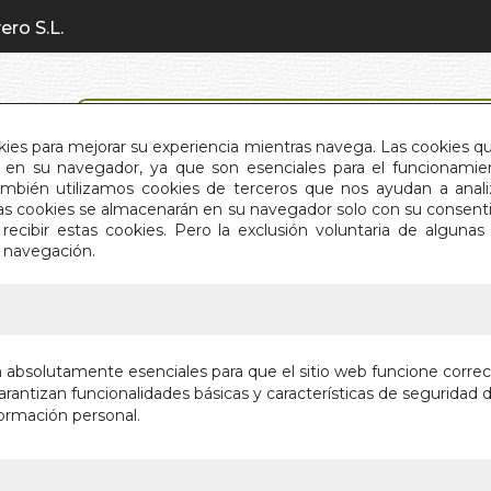
ero S.L.
BÚSQUEDA AVANZADA
okies para mejorar su experiencia mientras navega. Las cookies q
en su navegador, ya que son esenciales para el funcionamient
También utilizamos cookies de terceros que nos ayudan a an
INICIO
QUIÉNES SOMOS
C
Estas cookies se almacenarán en su navegador solo con su consent
recibir estas cookies. Pero la exclusión voluntaria de alguna
e navegación.
IO
>
TAROT OF THE DREAM ENCHANTRESS
TAROT 
n absolutamente esenciales para que el sitio web funcione corre
ENCHAN
rantizan funcionalidades básicas y características de seguridad d
ormación personal.
Editorial:
LO SC
Sin stock