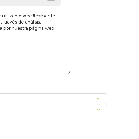
e utilizan específicamente
a través de análisis,
la cesta
ga por nuestra página web.
700