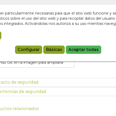
19,90 €
r particularmente necesarias para que el sitio web funcione y s
ticos sobre el uso del sitio web y para recopilar datos del usuario 
Añadir a 
s integrados. Activándolas nos autoriza a su uso mientras nave
9788883958
Configurar
Básicas
Aceptar todas
Haz clic en la imagen para ampliarla
tacto de seguridad
rtencias de seguridad
uctos relacionados