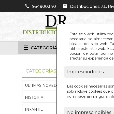
954900340
Distribuciones J.L. Riv
Este sitio web utiliza co
necesario se almacenan 
básicas del sitio web. 
CATEGORÍAS
utiliza este sitio web. 
opción de optar por no 
afectar su experiencia d
INIC
CATEGORÍAS
Imprescindibles
ULTIMAS NOVEDADES
Las cookies necesarias so
solo incluye cookies que ga
no almacenan ninguna inf
HISTORIA
INFANTIL
No imprescindibles