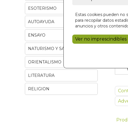
ESOTERISMO
Estas cookies pueden no se
para recopilar datos estadís
AUTOAYUDA
anuncios y otros contenido
ENSAYO
Ver no imprescindibles
NATURISMO Y SALUD
ORIENTALISMO
LITERATURA
RELIGION
Con
Adve
Prod