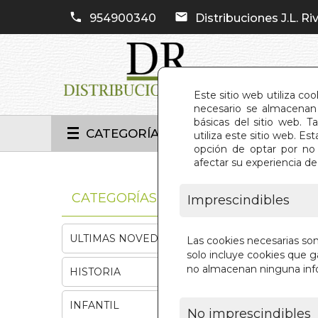
954900340
Distribuciones J.L. Riv
Este sitio web utiliza co
necesario se almacenan 
básicas del sitio web. 
CATEGORÍAS
utiliza este sitio web. 
opción de optar por no 
afectar su experiencia d
INIC
CATEGORÍAS
Imprescindibles
ULTIMAS NOVEDADES
Las cookies necesarias so
solo incluye cookies que ga
no almacenan ninguna inf
HISTORIA
INFANTIL
No imprescindibles