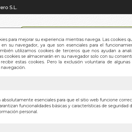
ero S.L.
BÚSQUEDA AVANZADA
okies para mejorar su experiencia mientras navega. Las cookies q
en su navegador, ya que son esenciales para el funcionamient
También utilizamos cookies de terceros que nos ayudan a an
INICIO
QUIÉNES SOMOS
C
Estas cookies se almacenarán en su navegador solo con su consent
recibir estas cookies. Pero la exclusión voluntaria de alguna
e navegación.
IO
>
TAROT NEKRO (FOURNIER)
TAROT N
n absolutamente esenciales para que el sitio web funcione corre
rantizan funcionalidades básicas y características de seguridad d
Autor:
NEKRO
ormación personal.
Editorial:
NAIPES
En stock