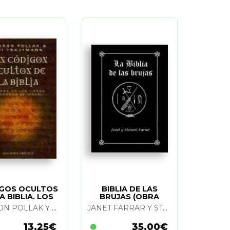
GOS OCULTOS
BIBLIA DE LAS
A BIBLIA. LOS
BRUJAS (OBRA
COMP.RUSTICA). LA
AHARON POLLAK Y URI TRAJTMANN
JANET FARRAR Y STEWART FARRAR
13,25€
35,00€