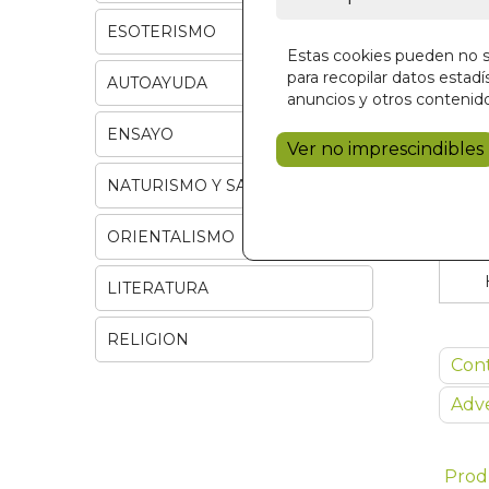
ESOTERISMO
Estas cookies pueden no se
para recopilar datos estadís
AUTOAYUDA
anuncios y otros contenido
ENSAYO
Ver no imprescindibles
NATURISMO Y SALUD
ORIENTALISMO
LITERATURA
RELIGION
Con
Adve
Prod