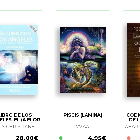
LIBRO DE LOS
PISCIS (LAMINA)
CODI
ELES. EL (A FLOR
DE L
DE PIEL)
KAYA Y CHRISTIANE MULLER
VV.AA.
28,00€
4,95€