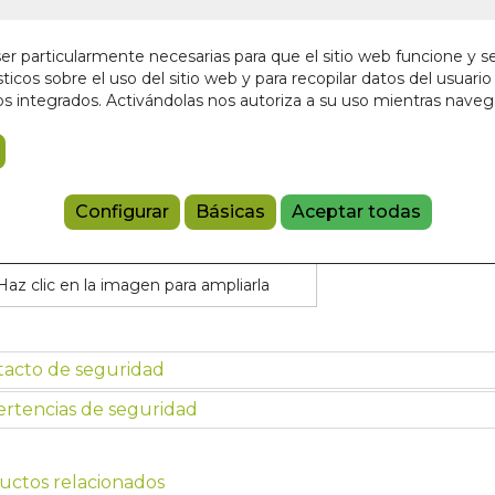
19,50 €
r particularmente necesarias para que el sitio web funcione y s
ticos sobre el uso del sitio web y para recopilar datos del usuario 
Añadir a 
s integrados. Activándolas nos autoriza a su uso mientras nave
84207074509
Configurar
Básicas
Aceptar todas
Haz clic en la imagen para ampliarla
tacto de seguridad
rtencias de seguridad
uctos relacionados