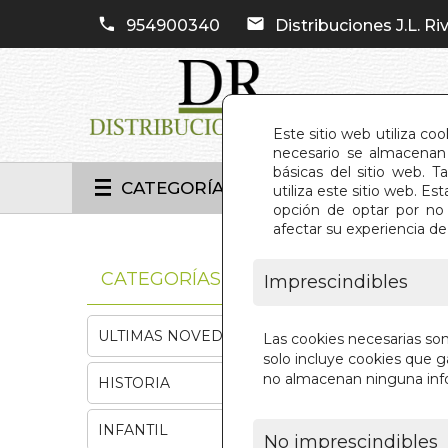
954900340
Distribuciones J.L. Riv
Este sitio web utiliza co
necesario se almacenan 
básicas del sitio web. 
CATEGORÍAS
utiliza este sitio web. 
opción de optar por no 
afectar su experiencia d
INIC
CATEGORÍAS
Imprescindibles
ULTIMAS NOVEDADES
Las cookies necesarias so
solo incluye cookies que ga
no almacenan ninguna inf
HISTORIA
INFANTIL
No imprescindibles