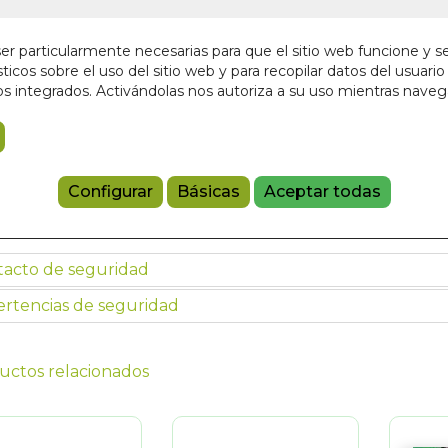
19,50 €
r particularmente necesarias para que el sitio web funcione y s
ticos sobre el uso del sitio web y para recopilar datos del usuario 
Añadir a 
s integrados. Activándolas nos autoriza a su uso mientras nave
Haz clic en la imagen para ampliarla
8420707089
Configurar
Básicas
Aceptar todas
tacto de seguridad
rtencias de seguridad
uctos relacionados