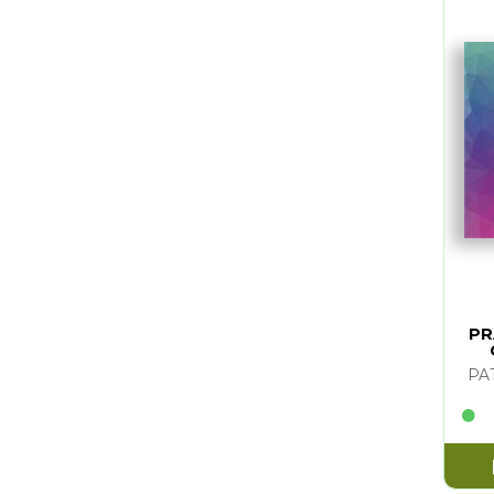
PR
PA