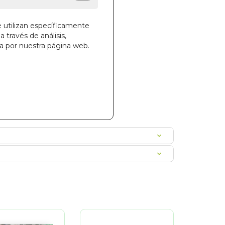
e utilizan específicamente
a través de análisis,
la cesta
ga por nuestra página web.
047