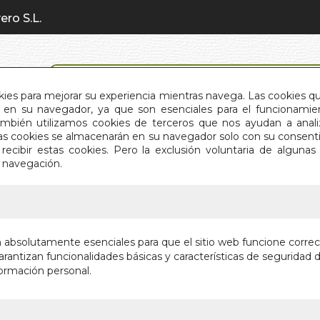
ero S.L.
BÚSQUEDA AVANZADA
okies para mejorar su experiencia mientras navega. Las cookies q
en su navegador, ya que son esenciales para el funcionamient
También utilizamos cookies de terceros que nos ayudan a an
INICIO
QUIÉNES SOMOS
C
Estas cookies se almacenarán en su navegador solo con su consent
recibir estas cookies. Pero la exclusión voluntaria de alguna
e navegación.
IO
>
TAROT ESOTERICO
TAROT 
n absolutamente esenciales para que el sitio web funcione corre
rantizan funcionalidades básicas y características de seguridad d
Autor:
VV. AA.
ormación personal.
Editorial:
NAIPES
En stock