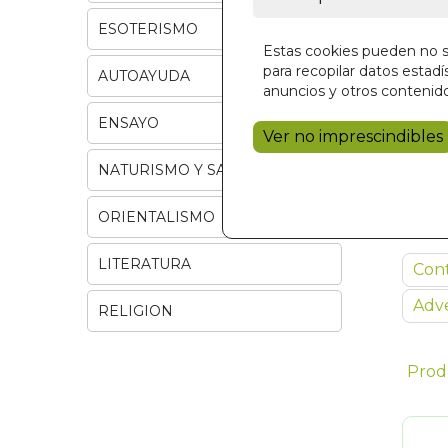
ESOTERISMO
Estas cookies pueden no se
para recopilar datos estadís
AUTOAYUDA
anuncios y otros contenido
ENSAYO
Ver no imprescindibles
NATURISMO Y SALUD
ORIENTALISMO
LITERATURA
Con
Adve
RELIGION
Prod