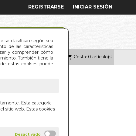
REGISTRARSE
INICIAR SESIÓN
ue se clasifican según sea
o de las características
alizar y comprender cómo
Cesta: 0 artículo(s)
ONTACTO
imiento. También tiene la
s de estas cookies puede
ESOTERICO
ctamente. Esta categoría
el sitio web. Estas cookies
.HERACLIO FOURNIER.S.A.