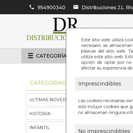
954900340
Distribuciones J.L. Riv
Este sitio web utiliza co
necesario se almacenan 
básicas del sitio web. 
CATEGORÍAS
utiliza este sitio web. 
opción de optar por no 
afectar su experiencia d
INIC
CATEGORÍAS
Imprescindibles
ULTIMAS NOVEDADES
Las cookies necesarias so
solo incluye cookies que ga
no almacenan ninguna inf
HISTORIA
INFANTIL
No imprescindibles