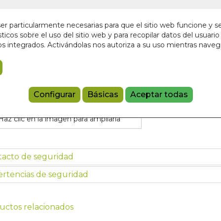
r particularmente necesarias para que el sitio web funcione y s
Añadir a 
ticos sobre el uso del sitio web y para recopilar datos del usuario 
s integrados. Activándolas nos autoriza a su uso mientras nave
97888652764
Configurar
Básicas
Aceptar todas
Haz clic en la imagen para ampliarla
tacto de seguridad
rtencias de seguridad
uctos relacionados