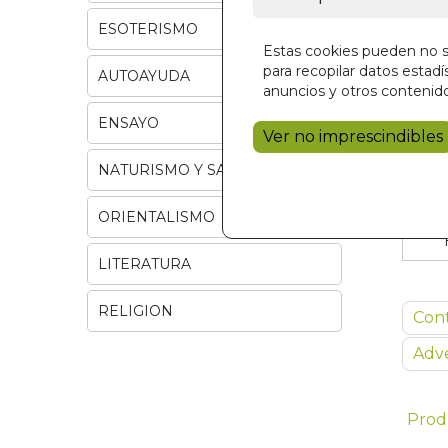
ESOTERISMO
Estas cookies pueden no se
para recopilar datos estadís
AUTOAYUDA
anuncios y otros contenido
ENSAYO
Ver no imprescindibles
NATURISMO Y SALUD
ORIENTALISMO
LITERATURA
RELIGION
Con
Adve
Prod