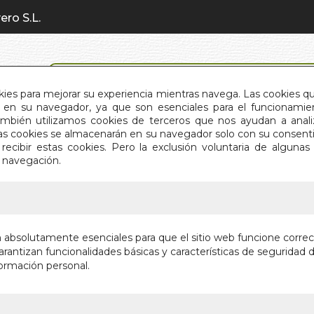
ero S.L.
BÚSQUEDA AVANZADA
okies para mejorar su experiencia mientras navega. Las cookies q
en su navegador, ya que son esenciales para el funcionamient
También utilizamos cookies de terceros que nos ayudan a an
INICIO
QUIÉNES SOMOS
C
Estas cookies se almacenarán en su navegador solo con su consent
recibir estas cookies. Pero la exclusión voluntaria de alguna
e navegación.
IO
>
TAROT CIRCLE OF LIFE
TAROT C
n absolutamente esenciales para que el sitio web funcione corre
rantizan funcionalidades básicas y características de seguridad d
Editorial:
LO SC
ormación personal.
Sin stock
25,00 €