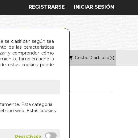
REGISTRARSE
INICIAR SESIÓN
ue se clasifican según sea
o de las características
alizar y comprender cómo
Cesta: 0 artículo(s)
ONTACTO
imiento. También tiene la
s de estas cookies puede
CHING (BOL.)
ctamente. Esta categoría
el sitio web. Estas cookies
 LIBROS S.A.