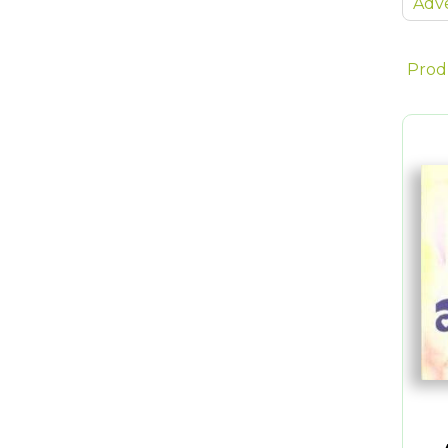
Adve
Prod