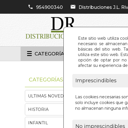
954900340
Distribuciones J.L. Riv
Este sitio web utiliza co
necesario se almacenan 
básicas del sitio web. 
CATEGORÍAS
utiliza este sitio web. 
opción de optar por no 
afectar su experiencia d
INIC
CATEGORÍAS
Imprescindibles
ULTIMAS NOVEDADES
Las cookies necesarias so
solo incluye cookies que ga
no almacenan ninguna inf
HISTORIA
INFANTIL
No imprescindibles