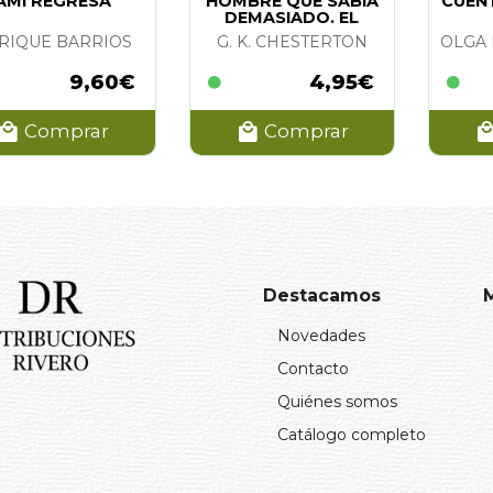
AMI REGRESA
HOMBRE QUE SABIA
CUEN
DEMASIADO. EL
(BOL.)
RIQUE BARRIOS
G. K. CHESTERTON
9,60€
4,95€
Comprar
Comprar
Destacamos
Novedades
Contacto
Quiénes somos
Catálogo completo