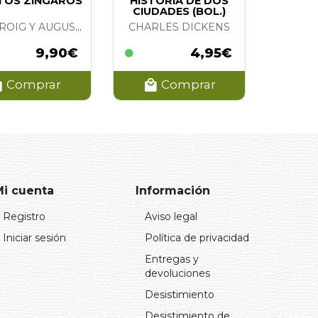
TOS ZINGAROS
HISTORIA DE DOS
CIUDADES (BOL.)
OLGA ROIG Y AUGUSTO HEREDIA
CHARLES DICKENS
9,90€
4,95€
Comprar
Comprar
Mi cuenta
Información
Registro
Aviso legal
Iniciar sesión
Política de privacidad
Entregas y
devoluciones
Desistimiento
Desistimiento de