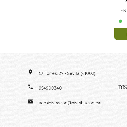
EN
C/. Torres, 27 - Sevilla (41002)
954900340
administracion@distribucionesrivero.es