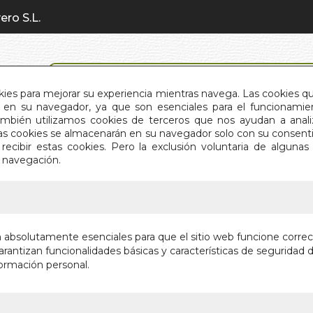
ero S.L.
BÚSQUEDA AVANZADA
okies para mejorar su experiencia mientras navega. Las cookies q
en su navegador, ya que son esenciales para el funcionamient
También utilizamos cookies de terceros que nos ayudan a an
INICIO
QUIÉNES SOMOS
C
Estas cookies se almacenarán en su navegador solo con su consent
recibir estas cookies. Pero la exclusión voluntaria de alguna
e navegación.
IO
>
TAO TE CHING (BOL.)
TAO TE 
n absolutamente esenciales para que el sitio web funcione corre
rantizan funcionalidades básicas y características de seguridad d
Autor:
LAO-TSE
ormación personal.
Editorial:
EDIMAT
En stock