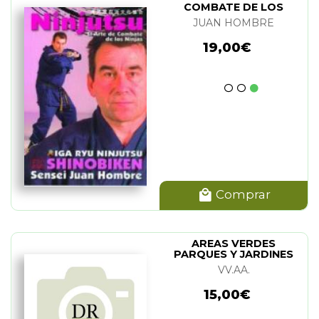
COMBATE DE LOS
NINJAS
JUAN HOMBRE
19,00€
Comprar
AREAS VERDES
PARQUES Y JARDINES
VV.AA.
15,00€