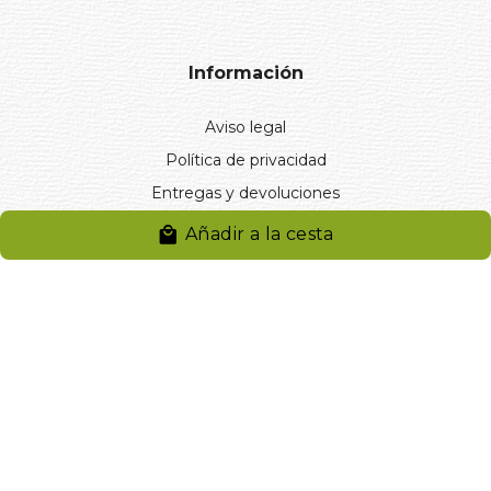
Información
Aviso legal
Política de privacidad
Entregas y devoluciones
Desistimiento
Añadir a la cesta
Desistimiento de compra
Reclamaciones
Cookies
Gestionar cookies