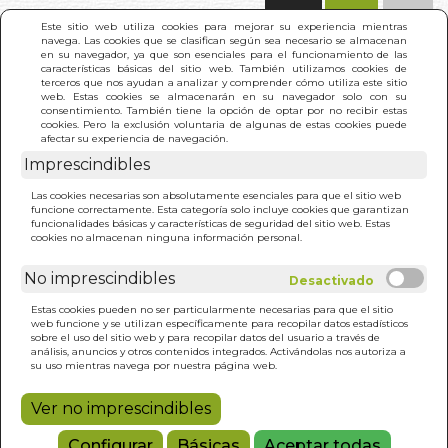
(0)
Este sitio web utiliza cookies para mejorar su experiencia mientras
navega. Las cookies que se clasifican según sea necesario se almacenan
en su navegador, ya que son esenciales para el funcionamiento de las
características básicas del sitio web. También utilizamos cookies de
terceros que nos ayudan a analizar y comprender cómo utiliza este sitio
web. Estas cookies se almacenarán en su navegador solo con su
consentimiento. También tiene la opción de optar por no recibir estas
cookies. Pero la exclusión voluntaria de algunas de estas cookies puede
afectar su experiencia de navegación.
Imprescindibles
INICIO
>
SOBRE LA AMISTAD, LA VIDA Y LA MUERTE
Las cookies necesarias son absolutamente esenciales para que el sitio web
(N/E)
funcione correctamente. Esta categoría solo incluye cookies que garantizan
funcionalidades básicas y características de seguridad del sitio web. Estas
cookies no almacenan ninguna información personal.
No imprescindibles
Estas cookies pueden no ser particularmente necesarias para que el sitio
web funcione y se utilizan específicamente para recopilar datos estadísticos
sobre el uso del sitio web y para recopilar datos del usuario a través de
análisis, anuncios y otros contenidos integrados. Activándolas nos autoriza a
su uso mientras navega por nuestra página web.
Ver no imprescindibles
Configurar
Básicas
Aceptar todas