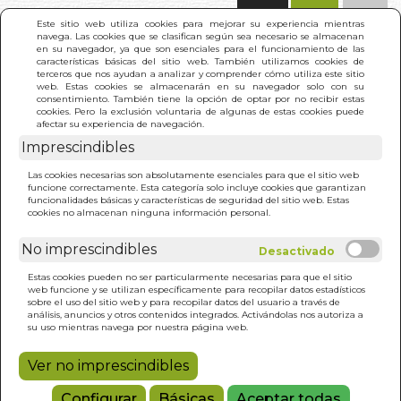
(0)
Este sitio web utiliza cookies para mejorar su experiencia mientras
navega. Las cookies que se clasifican según sea necesario se almacenan
en su navegador, ya que son esenciales para el funcionamiento de las
características básicas del sitio web. También utilizamos cookies de
terceros que nos ayudan a analizar y comprender cómo utiliza este sitio
web. Estas cookies se almacenarán en su navegador solo con su
consentimiento. También tiene la opción de optar por no recibir estas
cookies. Pero la exclusión voluntaria de algunas de estas cookies puede
afectar su experiencia de navegación.
Imprescindibles
INICIO
>
SISTEMA SOLAR. (EL). SU FORMACION Y
Las cookies necesarias son absolutamente esenciales para que el sitio web
EVOLUCION
funcione correctamente. Esta categoría solo incluye cookies que garantizan
funcionalidades básicas y características de seguridad del sitio web. Estas
cookies no almacenan ninguna información personal.
No imprescindibles
Estas cookies pueden no ser particularmente necesarias para que el sitio
web funcione y se utilizan específicamente para recopilar datos estadísticos
sobre el uso del sitio web y para recopilar datos del usuario a través de
análisis, anuncios y otros contenidos integrados. Activándolas nos autoriza a
su uso mientras navega por nuestra página web.
Ver no imprescindibles
Configurar
Básicas
Aceptar todas