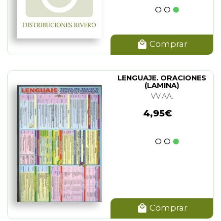
Comprar
LENGUAJE. ORACIONES
(LAMINA)
VV.AA.
4,95€
Comprar