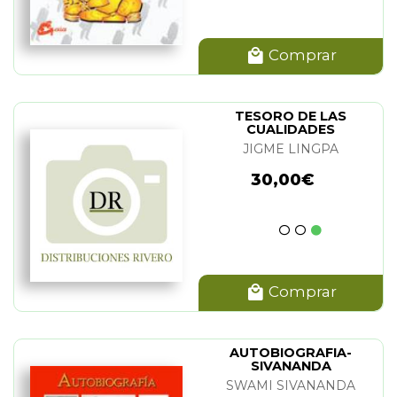
Comprar
TESORO DE LAS
CUALIDADES
PRECIOSAS. EL (VOL.2)
JIGME LINGPA
30,00€
Comprar
AUTOBIOGRAFIA-
SIVANANDA
SWAMI SIVANANDA