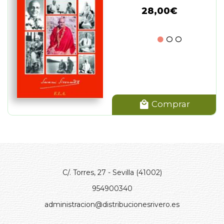
28,00€
Comprar
C/. Torres, 27 - Sevilla (41002)
954900340
administracion@distribucionesrivero.es