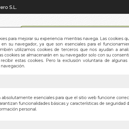
ero S.L.
BÚSQUEDA AVANZADA
okies para mejorar su experiencia mientras navega. Las cookies q
en su navegador, ya que son esenciales para el funcionamient
También utilizamos cookies de terceros que nos ayudan a an
INICIO
QUIÉNES SOMOS
C
Estas cookies se almacenarán en su navegador solo con su consent
recibir estas cookies. Pero la exclusión voluntaria de alguna
e navegación.
IO
>
SEDUCIR Y CAUTIVAR CON PNL (N/E)
SEDUCIR
n absolutamente esenciales para que el sitio web funcione corre
(N/E)
rantizan funcionalidades básicas y características de seguridad d
ormación personal.
EL LENGUAJE
Autor:
SALVADO
Editorial:
OBELI