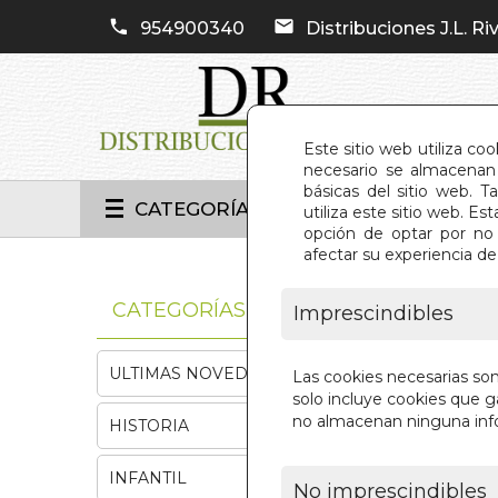
954900340
Distribuciones J.L. Riv
Este sitio web utiliza co
necesario se almacenan 
básicas del sitio web. 
CATEGORÍAS
utiliza este sitio web. 
opción de optar por no 
afectar su experiencia d
INIC
CATEGORÍAS
Imprescindibles
ULTIMAS NOVEDADES
Las cookies necesarias so
solo incluye cookies que ga
no almacenan ninguna inf
HISTORIA
INFANTIL
No imprescindibles