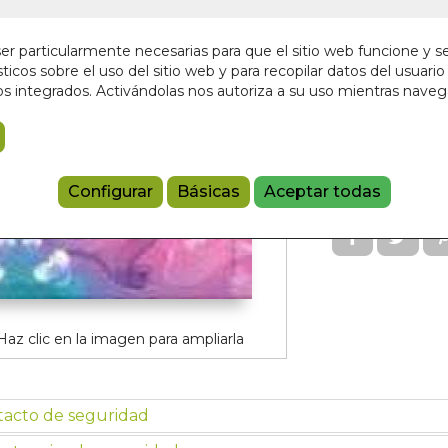
Sin stock
r particularmente necesarias para que el sitio web funcione y s
11,00 €
ticos sobre el uso del sitio web y para recopilar datos del usuario 
s integrados. Activándolas nos autoriza a su uso mientras nave
Añadir a 
97884977751
Configurar
Básicas
Aceptar todas
Haz clic en la imagen para ampliarla
tacto de seguridad