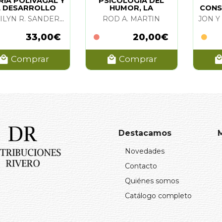
RIA POLIVAGAL Y
PSICOLOGIA DEL
L DESARROLLO
HUMOR, LA
CONS
INFANTIL. LA
MARILYN R. SANDERS Y GEROGE S. THOMPSON
ROD A. MARTIN
33,00€
20,00€
Comprar
Comprar
Destacamos
Novedades
Contacto
Quiénes somos
Catálogo completo