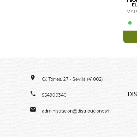
TEO
E
C/. Torres, 27 - Sevilla (41002)
954900340
administracion@distribucionesrivero.es