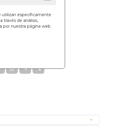
e utilizan específicamente
a través de análisis,
ga por nuestra página web.
la cesta
13