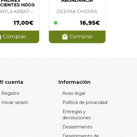
PADRES
ABUNDANCIA
CIENTES HIJOS
FELICES
JON Y MYLA KABAT-ZINN
DEEPAK CHOPRA
17,00€
16,95€
Comprar
Comprar
Mi cuenta
Información
Registro
Aviso legal
Iniciar sesión
Política de privacidad
Entregas y
devoluciones
Desistimiento
Desistimiento de