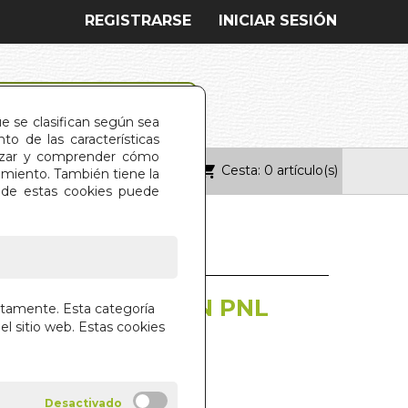
REGISTRARSE
INICIAR SESIÓN
ue se clasifican según sea
o de las características
alizar y comprender cómo
Cesta: 0 artículo(s)
ONTACTO
imiento. También tiene la
s de estas cookies puede
 Y CAUTIVAR CON PNL
ctamente. Esta categoría
el sitio web. Estas cookies
 DE IMPACTO
R A. CARRION LOPEZ
SCO