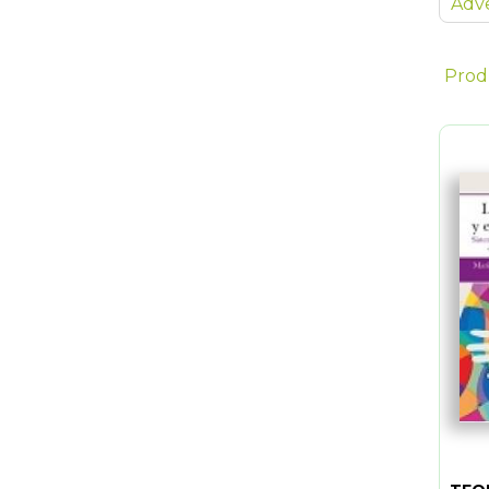
Adve
Prod