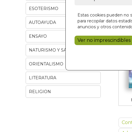
ESOTERISMO
Estas cookies pueden no se
para recopilar datos estadís
AUTOAYUDA
anuncios y otros contenido
ENSAYO
Ver no imprescindibles
NATURISMO Y SALUD
ORIENTALISMO
LITERATURA
RELIGION
Con