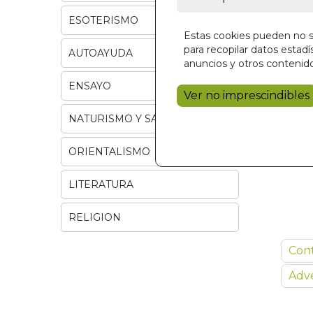
ESOTERISMO
Estas cookies pueden no se
para recopilar datos estadís
AUTOAYUDA
anuncios y otros contenido
ENSAYO
Ver no imprescindibles
NATURISMO Y SALUD
ORIENTALISMO
LITERATURA
RELIGION
Con
Adve