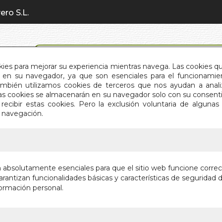
ero S.L.
BÚSQUEDA AVANZADA
okies para mejorar su experiencia mientras navega. Las cookies q
en su navegador, ya que son esenciales para el funcionamient
También utilizamos cookies de terceros que nos ayudan a an
INICIO
QUIÉNES SOMOS
C
Estas cookies se almacenarán en su navegador solo con su consent
recibir estas cookies. Pero la exclusión voluntaria de alguna
e navegación.
IO
>
SECRETOS ANCESTRALES DE MANIFESTACION
SECRET
n absolutamente esenciales para que el sitio web funcione corre
MANIFE
rantizan funcionalidades básicas y características de seguridad d
ormación personal.
TRABAJA CON 
MANIFESTAR L
Autor:
GEORGE 