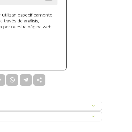
 TRADITIONS (ESPAÑOL)
e utilizan específicamente
a través de análisis,
ga por nuestra página web.
la cesta
14
B0SEANMA0