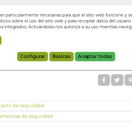
Editorial:
INNER
En stock
r particularmente necesarias para que el sitio web funcione y s
ticos sobre el uso del sitio web y para recopilar datos del usuario 
18,95 €
s integrados. Activándolas nos autoriza a su uso mientras nave
Haz clic en la imagen para ampliarla
Añadir a 
Configurar
Básicas
Aceptar todas
97988885029
Referencia:
IT
tacto de seguridad
rtencias de seguridad