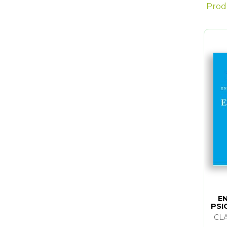
Prod
E
PSI
CL