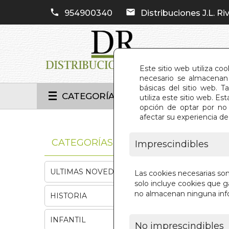
954900340
Distribuciones J.L. Riv
Este sitio web utiliza co
necesario se almacenan 
básicas del sitio web. 
CATEGORÍAS
utiliza este sitio web. 
opción de optar por no 
afectar su experiencia d
INIC
CATEGORÍAS
Imprescindibles
ULTIMAS NOVEDADES
Las cookies necesarias so
solo incluye cookies que ga
no almacenan ninguna inf
HISTORIA
INFANTIL
No imprescindibles