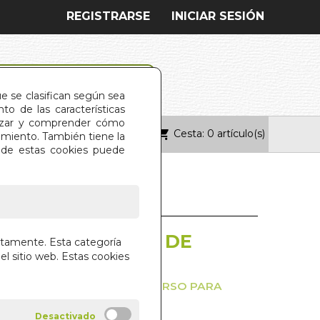
REGISTRARSE
INICIAR SESIÓN
ue se clasifican según sea
o de las características
alizar y comprender cómo
Cesta: 0 artículo(s)
ONTACTO
imiento. También tiene la
s de estas cookies puede
OS ANCESTRALES DE
ctamente. Esta categoría
STACION
el sitio web. Estas cookies
LAS SIETE LEYES DEL UNIVERSO PARA
A VIDA QUE QUIERES
LIZOS