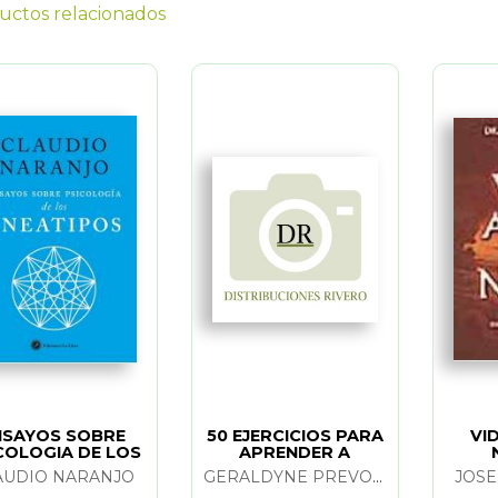
uctos relacionados
NSAYOS SOBRE
50 EJERCICIOS PARA
VI
COLOGIA DE LOS
APRENDER A
ENEATIPOS
MEDITAR
AUDIO NARANJO
GERALDYNE PREVOT-GIGANT
JOSE