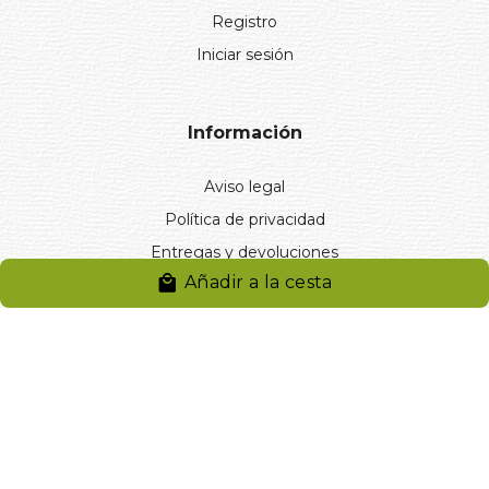
Registro
Iniciar sesión
Información
Aviso legal
Política de privacidad
Entregas y devoluciones
Añadir a la cesta
Desistimiento
Desistimiento de compra
Reclamaciones
Cookies
Gestionar cookies