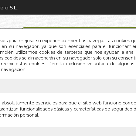
ero S.L.
BÚSQUEDA AVANZADA
okies para mejorar su experiencia mientras navega. Las cookies q
en su navegador, ya que son esenciales para el funcionamient
También utilizamos cookies de terceros que nos ayudan a an
INICIO
QUIÉNES SOMOS
C
Estas cookies se almacenarán en su navegador solo con su consent
recibir estas cookies. Pero la exclusión voluntaria de alguna
e navegación.
IO
>
SEÑORA DE ROJO SOBRE FONDO GRIS
SEÑORA
n absolutamente esenciales para que el sitio web funcione corre
GRIS
rantizan funcionalidades básicas y características de seguridad d
ormación personal.
Autor:
MIGUEL 
Editorial:
AUTOR