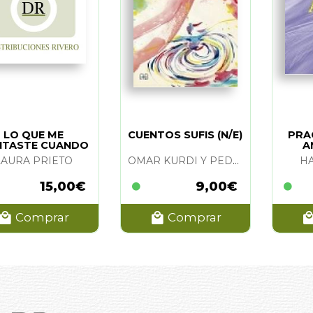
LO QUE ME
CUENTOS SUFIS (N/E)
PRA
NTASTE CUANDO
A
E HABIAS IDO
LAURA PRIETO
OMAR KURDI Y PEDRO PALAO PONS
H
15,00€
9,00€
Comprar
Comprar