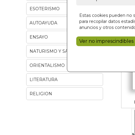
ESOTERISMO
Estas cookies pueden no se
para recopilar datos estadís
AUTOAYUDA
anuncios y otros contenido
ENSAYO
Ver no imprescindibles
NATURISMO Y SALUD
ORIENTALISMO
LITERATURA
RELIGION