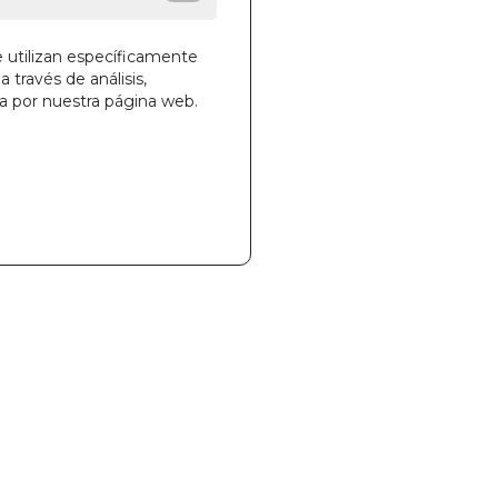
des!
e utilizan específicamente
a través de análisis,
ga por nuestra página web.
la cesta
18