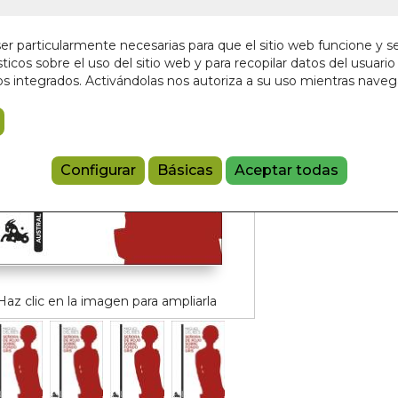
¡Últimas unida
10,95 €
r particularmente necesarias para que el sitio web funcione y s
ticos sobre el uso del sitio web y para recopilar datos del usuario 
s integrados. Activándolas nos autoriza a su uso mientras nave
Añadir a 
97884233555
Configurar
Básicas
Aceptar todas
Haz clic en la imagen para ampliarla