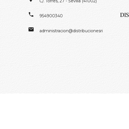
C/. Torres, 27 - Sevilla (41002)
954900340
administracion@distribucionesrivero.es
© 2024. Distribuciones J.L. Rivero S.L.. Desarrollado por