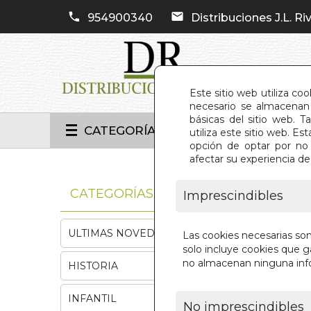
954900340
Distribuciones J.L. Riv
Este sitio web utiliza co
necesario se almacenan 
básicas del sitio web. 
CATEGORÍAS
utiliza este sitio web. 
opción de optar por no 
afectar su experiencia d
INIC
CATEGORÍAS
Imprescindibles
ULTIMAS NOVEDADES
Las cookies necesarias so
solo incluye cookies que ga
no almacenan ninguna inf
HISTORIA
INFANTIL
No imprescindibles