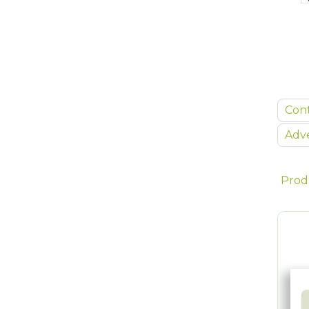
Con
Adve
Prod