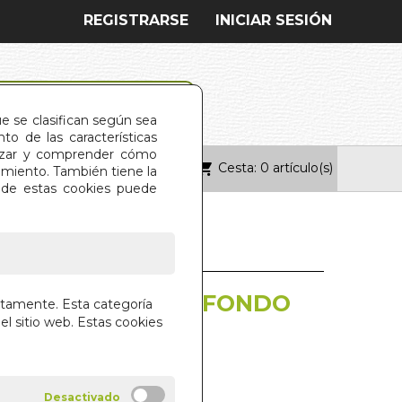
REGISTRARSE
INICIAR SESIÓN
ue se clasifican según sea
o de las características
alizar y comprender cómo
Cesta: 0 artículo(s)
ONTACTO
imiento. También tiene la
s de estas cookies puede
 DE ROJO SOBRE FONDO
ctamente. Esta categoría
el sitio web. Estas cookies
DELIBES
-EDITOR