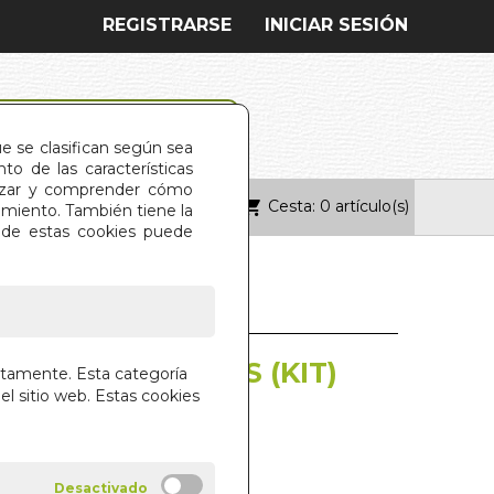
REGISTRARSE
INICIAR SESIÓN
ue se clasifican según sea
o de las características
alizar y comprender cómo
Cesta: 0 artículo(s)
ONTACTO
imiento. También tiene la
s de estas cookies puede
N CON SIMBOLOS (KIT)
ctamente. Esta categoría
el sitio web. Estas cookies
YER Y R. STARK
IAL EDAF S.A.