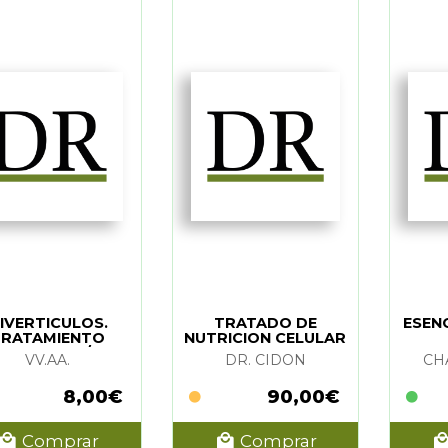
IVERTICULOS.
TRATADO DE
ESEN
TRATAMIENTO
NUTRICION CELULAR
ATURAL (N/E)
VV.AA.
DR. CIDON
CH
8,00€
90,00€
Comprar
Comprar