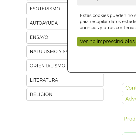
ESOTERISMO
Estas cookies pueden no se
para recopilar datos estadís
AUTOAYUDA
anuncios y otros contenido
ENSAYO
Ver no imprescindibles
NATURISMO Y SALUD
ORIENTALISMO
LITERATURA
Con
RELIGION
Adve
Prod