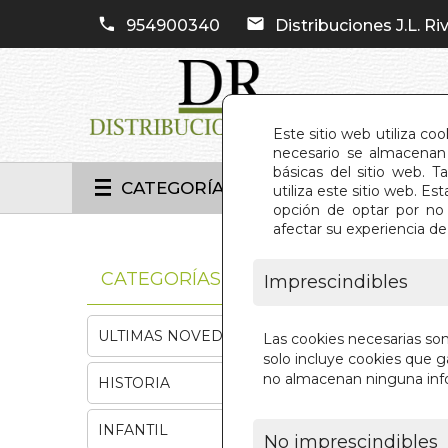
954900340
Distribuciones J.L. Riv
Este sitio web utiliza co
necesario se almacenan 
básicas del sitio web. 
CATEGORÍAS
utiliza este sitio web. 
opción de optar por no 
afectar su experiencia d
INIC
CATEGORÍAS
Imprescindibles
ULTIMAS NOVEDADES
Las cookies necesarias so
solo incluye cookies que ga
no almacenan ninguna inf
HISTORIA
INFANTIL
No imprescindibles