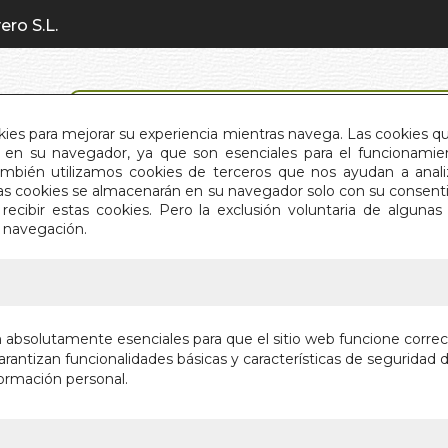
ero S.L.
BÚSQUEDA AVANZADA
okies para mejorar su experiencia mientras navega. Las cookies q
en su navegador, ya que son esenciales para el funcionamient
También utilizamos cookies de terceros que nos ayudan a an
INICIO
QUIÉNES SOMOS
C
Estas cookies se almacenarán en su navegador solo con su consent
recibir estas cookies. Pero la exclusión voluntaria de alguna
e navegación.
IO
>
SANACION CON SIMBOLOS (KIT)
SANACIO
n absolutamente esenciales para que el sitio web funcione corre
rantizan funcionalidades básicas y características de seguridad d
Autor:
P. NEUMA
ormación personal.
Editorial:
EDITOR
En stock