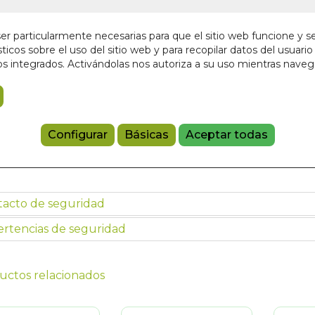
28,00 €
r particularmente necesarias para que el sitio web funcione y s
ticos sobre el uso del sitio web y para recopilar datos del usuario 
Añadir a 
s integrados. Activándolas nos autoriza a su uso mientras nave
97884414368
Referencia:
137
Configurar
Básicas
Aceptar todas
Haz clic en la imagen para ampliarla
tacto de seguridad
rtencias de seguridad
uctos relacionados