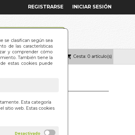
REGISTRARSE
INICIAR SESIÓN
ue se clasifican según sea
o de las características
alizar y comprender cómo
Cesta: 0 artículo(s)
ONTACTO
imiento. También tiene la
s de estas cookies puede
IA PROFUNDA,
ctamente. Esta categoría
ON INFINITA
el sitio web. Estas cookies
ENSUR JAMPA TEGCHOK
A