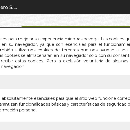
ero S.L.
BÚSQUEDA AVANZADA
okies para mejorar su experiencia mientras navega. Las cookies q
en su navegador, ya que son esenciales para el funcionamient
También utilizamos cookies de terceros que nos ayudan a an
INICIO
QUIÉNES SOMOS
C
Estas cookies se almacenarán en su navegador solo con su consent
recibir estas cookies. Pero la exclusión voluntaria de alguna
e navegación.
IO
>
SABIDURIA PROFUNDA, COMPASION INFINITA
SABIDUR
n absolutamente esenciales para que el sitio web funcione corre
COMPASI
rantizan funcionalidades básicas y características de seguridad d
ormación personal.
Autor:
LAMA KH
Editorial:
AMAR