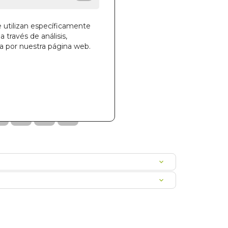
e utilizan específicamente
a través de análisis,
ga por nuestra página web.
la cesta
971
00SAPRCO0