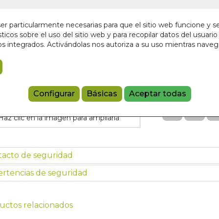
En stock
31,00 €
r particularmente necesarias para que el sitio web funcione y s
ticos sobre el uso del sitio web y para recopilar datos del usuario 
s integrados. Activándolas nos autoriza a su uso mientras nave
Añadir a 
9788495094
Referencia:
AX
Configurar
Básicas
Aceptar todas
Haz clic en la imagen para ampliarla
tacto de seguridad
rtencias de seguridad
uctos relacionados