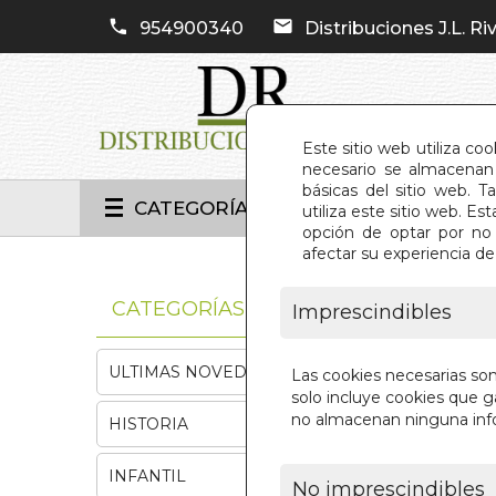
954900340
Distribuciones J.L. Riv
Este sitio web utiliza co
necesario se almacenan 
básicas del sitio web. 
CATEGORÍAS
utiliza este sitio web. 
opción de optar por no 
afectar su experiencia d
INIC
CATEGORÍAS
Imprescindibles
ULTIMAS NOVEDADES
Las cookies necesarias so
solo incluye cookies que ga
no almacenan ninguna inf
HISTORIA
INFANTIL
No imprescindibles