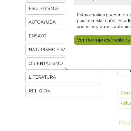
ESOTERISMO
Estas cookies pueden no se
para recopilar datos estadís
AUTOAYUDA
anuncios y otros contenido
ENSAYO
Ver no imprescindibles
NATURISMO Y SALUD
ORIENTALISMO
LITERATURA
RELIGION
Con
Adve
Prod