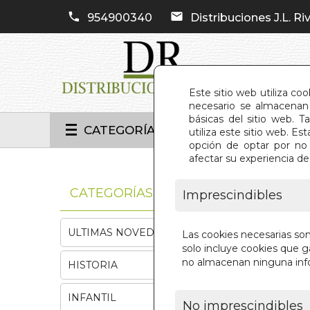
954900340
Distribuciones J.L. Riv
Este sitio web utiliza co
necesario se almacenan 
básicas del sitio web. 
CATEGORÍAS
utiliza este sitio web. 
opción de optar por no 
afectar su experiencia d
INIC
CATEGORÍAS
Imprescindibles
ULTIMAS NOVEDADES
Las cookies necesarias so
solo incluye cookies que ga
no almacenan ninguna inf
HISTORIA
INFANTIL
No imprescindibles