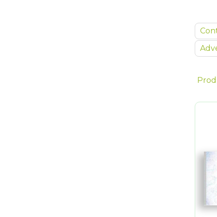
Con
Adve
Prod