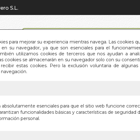
ero S.L.
BÚSQUEDA AVANZADA
okies para mejorar su experiencia mientras navega. Las cookies q
en su navegador, ya que son esenciales para el funcionamient
También utilizamos cookies de terceros que nos ayudan a an
INICIO
QUIÉNES SOMOS
C
Estas cookies se almacenarán en su navegador solo con su consent
recibir estas cookies. Pero la exclusión voluntaria de alguna
e navegación.
IO
>
ROMPIENDO LAZOS
ROMPIE
n absolutamente esenciales para que el sitio web funcione corre
rantizan funcionalidades básicas y características de seguridad d
COMO LIBERA
ormación personal.
DESAGRADABL
Autor:
OLGA M
Editorial:
OBELI