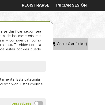
REGISTRARSE
INICIAR SESIÓN
ue se clasifican según sea
o de las características
alizar y comprender cómo
Cesta: 0 artículo(s)
ONTACTO
imiento. También tiene la
s de estas cookies puede
NDO LAZOS
ctamente. Esta categoría
el sitio web. Estas cookies
RNOS DE LAS SITUACIONES
ES Y DE LAS ATADURAS
ENENDEZ
SCO