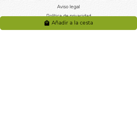
Aviso legal
Política de privacidad
Añadir a la cesta
Entregas y devoluciones
Desistimiento
Desistimiento de compra
Reclamaciones
Cookies
Gestionar cookies
© 2024. Distribuciones J.L. Rivero S.L.. Desarrollado por
Arminet
Software&web