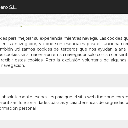
ero S.L.
BÚSQUEDA AVANZADA
okies para mejorar su experiencia mientras navega. Las cookies q
en su navegador, ya que son esenciales para el funcionamient
También utilizamos cookies de terceros que nos ayudan a an
INICIO
QUIÉNES SOMOS
C
Estas cookies se almacenarán en su navegador solo con su consent
recibir estas cookies. Pero la exclusión voluntaria de alguna
e navegación.
IO
>
RIMAS Y LEYENDAS (SELECCION)
RIMAS Y
n absolutamente esenciales para que el sitio web funcione corre
rantizan funcionalidades básicas y características de seguridad d
Autor:
BECQUE
ormación personal.
Editorial:
EDIMAT
En stock