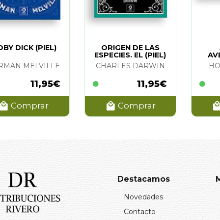
BY DICK (PIEL)
ORIGEN DE LAS
ESPECIES. EL (PIEL)
AV
ROB
RMAN MELVILLE
CHARLES DARWIN
HO
11,95€
11,95€
Comprar
Comprar
Destacamos
Novedades
Contacto