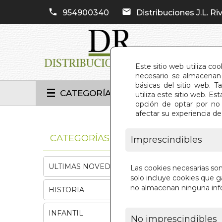
954900340
Distribuciones J.L. Riv
Este sitio web utiliza co
necesario se almacenan 
básicas del sitio web. 
CATEGORÍAS
utiliza este sitio web. 
opción de optar por no 
afectar su experiencia d
INIC
CATEGORÍAS
Imprescindibles
ULTIMAS NOVEDADES
Las cookies necesarias so
solo incluye cookies que ga
no almacenan ninguna inf
HISTORIA
INFANTIL
No imprescindibles