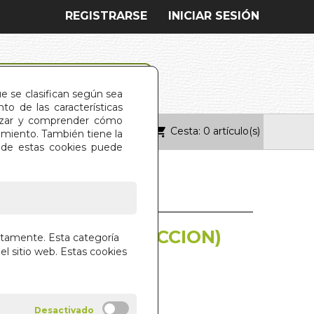
REGISTRARSE
INICIAR SESIÓN
ue se clasifican según sea
o de las características
alizar y comprender cómo
Cesta: 0 artículo(s)
ONTACTO
imiento. También tiene la
s de estas cookies puede
 LEYENDAS (SELECCION)
ctamente. Esta categoría
el sitio web. Estas cookies
R
 LIBROS S.A.