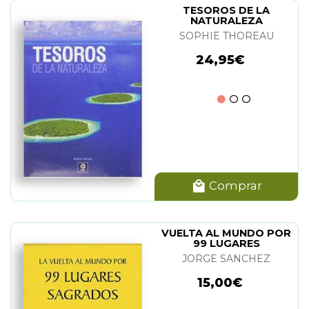
TESOROS DE LA
NATURALEZA
SOPHIE THOREAU
24,95€
Comprar
VUELTA AL MUNDO POR
99 LUGARES
SAGRADOS. LA
JORGE SANCHEZ
15,00€