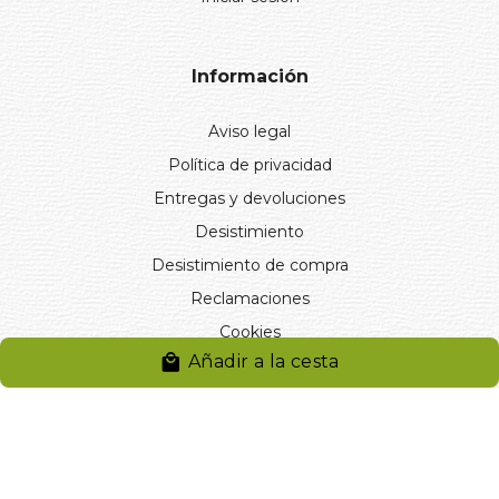
Información
Aviso legal
Política de privacidad
Entregas y devoluciones
Desistimiento
Desistimiento de compra
Reclamaciones
Cookies
Añadir a la cesta
Gestionar cookies