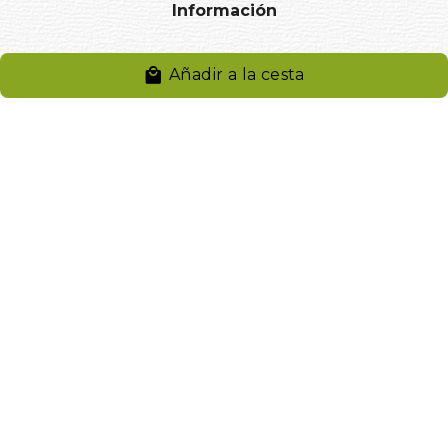
Información
Aviso legal
Añadir a la cesta
Política de privacidad
Entregas y devoluciones
Desistimiento
Desistimiento de compra
Reclamaciones
Cookies
Gestionar cookies
© 2024. Distribuciones J.L. Rivero S.L.. Desarrollado por
Arminet