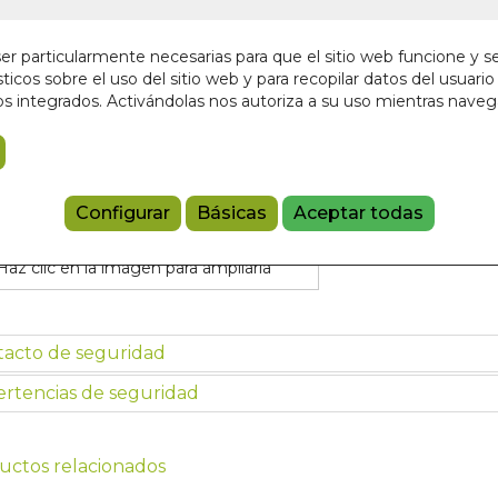
En stock
9,95 €
r particularmente necesarias para que el sitio web funcione y s
ticos sobre el uso del sitio web y para recopilar datos del usuario 
s integrados. Activándolas nos autoriza a su uso mientras nave
Añadir a 
9788497946
Configurar
Básicas
Aceptar todas
Haz clic en la imagen para ampliarla
tacto de seguridad
rtencias de seguridad
uctos relacionados