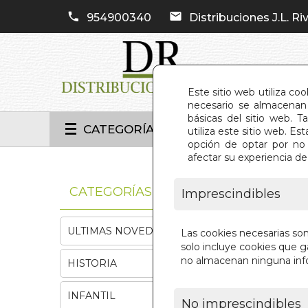
954900340
Distribuciones J.L. Riv
Este sitio web utiliza co
necesario se almacenan 
básicas del sitio web. 
CATEGORÍAS
utiliza este sitio web. 
opción de optar por no 
afectar su experiencia d
INIC
CATEGORÍAS
Imprescindibles
ULTIMAS NOVEDADES
Las cookies necesarias so
solo incluye cookies que ga
no almacenan ninguna inf
HISTORIA
INFANTIL
No imprescindibles