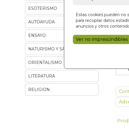
ESOTERISMO
Estas cookies pueden no se
para recopilar datos estadís
AUTOAYUDA
anuncios y otros contenido
ENSAYO
Ver no imprescindibles
NATURISMO Y SALUD
ORIENTALISMO
LITERATURA
RELIGION
Con
Adve
Prod