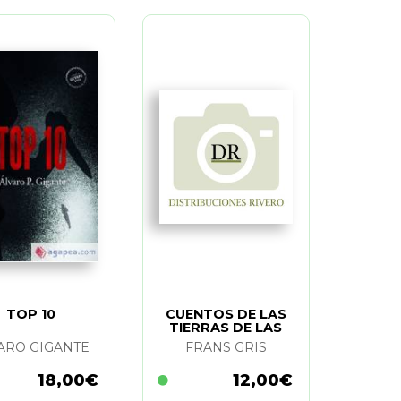
TOP 10
CUENTOS DE LAS
TIERRAS DE LAS
VOCES MUERTAS
ARO GIGANTE
FRANS GRIS
18,00€
12,00€