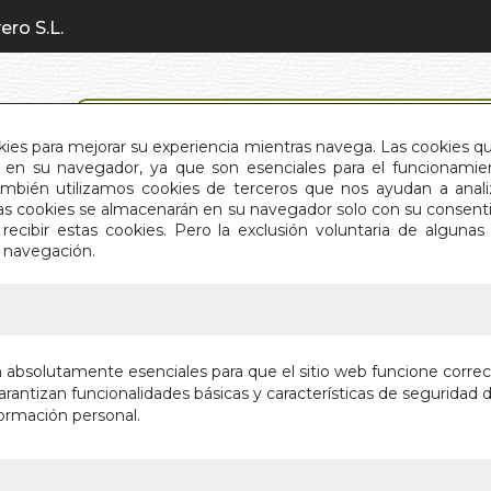
ero S.L.
BÚSQUEDA AVANZADA
okies para mejorar su experiencia mientras navega. Las cookies q
en su navegador, ya que son esenciales para el funcionamient
También utilizamos cookies de terceros que nos ayudan a an
INICIO
QUIÉNES SOMOS
C
Estas cookies se almacenarán en su navegador solo con su consent
recibir estas cookies. Pero la exclusión voluntaria de alguna
e navegación.
IO
>
POEMAS (HNAS. BRONTË)
POEMAS 
n absolutamente esenciales para que el sitio web funcione corre
rantizan funcionalidades básicas y características de seguridad d
OBRAS MAEST
ormación personal.
Autor:
CURRER,
Editorial:
EDIMAT