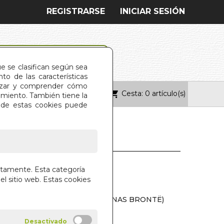
REGISTRARSE
INICIAR SESIÓN
ue se clasifican según sea
o de las características
alizar y comprender cómo
Cesta: 0 artículo(s)
ONTACTO
imiento. También tiene la
s de estas cookies puede
(HNAS. BRONTË)
ctamente. Esta categoría
el sitio web. Estas cookies
RAS VOL. 4
 ELLIS Y ACTON BELL (HERMANAS BRONTË)
 LIBROS S.A.