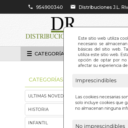
954900340
Distribuciones J.L. Riv
Este sitio web utiliza co
necesario se almacenan 
básicas del sitio web. 
CATEGORÍAS
utiliza este sitio web. 
opción de optar por no 
afectar su experiencia d
INIC
CATEGORÍAS
Imprescindibles
ULTIMAS NOVEDADES
Las cookies necesarias so
solo incluye cookies que ga
no almacenan ninguna inf
HISTORIA
INFANTIL
No imprescindibles