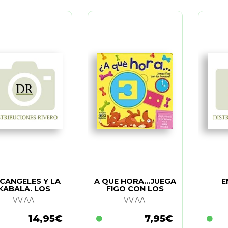
CANGELES Y LA
A QUE HORA...JUEGA
E
KABALA. LOS
FIGO CON LOS
(POSTER)
HUESOS?
VV.AA.
VV.AA.
14,95€
7,95€