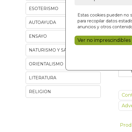
ESOTERISMO
Estas cookies pueden no se
para recopilar datos estadís
AUTOAYUDA
anuncios y otros contenido
ENSAYO
Ver no imprescindibles
NATURISMO Y SALUD
ORIENTALISMO
LITERATURA
RELIGION
Con
Adve
Prod