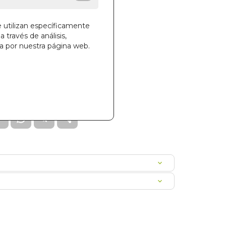
e utilizan específicamente
a través de análisis,
ga por nuestra página web.
la cesta
369