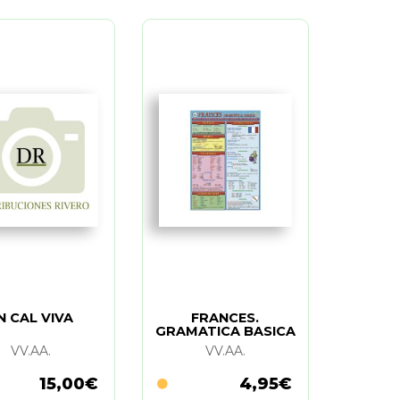
N CAL VIVA
FRANCES.
GRAMATICA BASICA
(LAMINA)
VV.AA.
VV.AA.
15,00€
4,95€