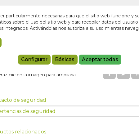
En stock
r particularmente necesarias para que el sitio web funcione y s
3,50 €
ticos sobre el uso del sitio web y para recopilar datos del usuario 
s integrados. Activándolas nos autoriza a su uso mientras nave
Añadir a 
9788494481
Configurar
Básicas
Aceptar todas
Haz clic en la imagen para ampliarla
tacto de seguridad
rtencias de seguridad
uctos relacionados