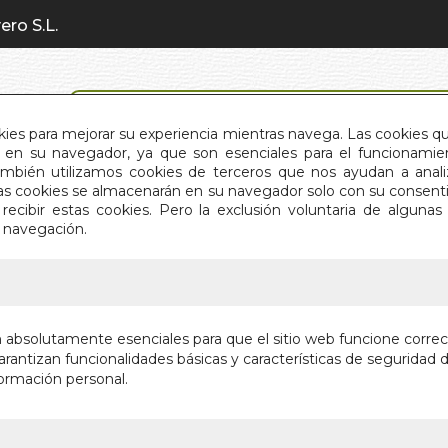
ero S.L.
BÚSQUEDA AVANZADA
okies para mejorar su experiencia mientras navega. Las cookies q
en su navegador, ya que son esenciales para el funcionamient
También utilizamos cookies de terceros que nos ayudan a an
INICIO
QUIÉNES SOMOS
C
Estas cookies se almacenarán en su navegador solo con su consent
recibir estas cookies. Pero la exclusión voluntaria de alguna
e navegación.
IO
>
PLANO DE MALAGA TURISTICO (INGLES)
PLANO D
n absolutamente esenciales para que el sitio web funcione corre
(INGLES)
rantizan funcionalidades básicas y características de seguridad d
ormación personal.
COSTA DEL S
Autor:
VV.AA.
Editorial:
ARGUVA