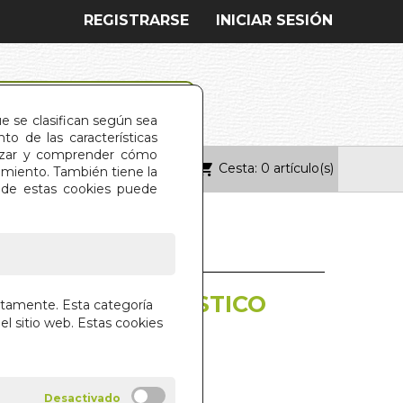
REGISTRARSE
INICIAR SESIÓN
ue se clasifican según sea
o de las características
alizar y comprender cómo
Cesta: 0 artículo(s)
ONTACTO
imiento. También tiene la
s de estas cookies puede
E MALAGA TURISTICO
ctamente. Esta categoría
el sitio web. Estas cookies
OL
L S.L.