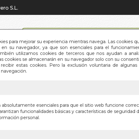
ero S.L.
BÚSQUEDA AVANZADA
okies para mejorar su experiencia mientras navega. Las cookies q
en su navegador, ya que son esenciales para el funcionamient
También utilizamos cookies de terceros que nos ayudan a an
INICIO
QUIÉNES SOMOS
C
Estas cookies se almacenarán en su navegador solo con su consent
recibir estas cookies. Pero la exclusión voluntaria de alguna
e navegación.
IO
>
PLAN DE TU ALMA. EL
PLAN DE
n absolutamente esenciales para que el sitio web funcione corre
rantizan funcionalidades básicas y características de seguridad d
Autor:
ROBERT
ormación personal.
Editorial:
EDITOR
¡Últimas unida