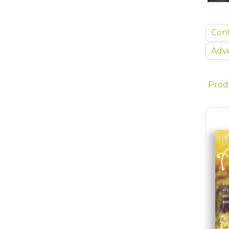
Con
Adve
Prod