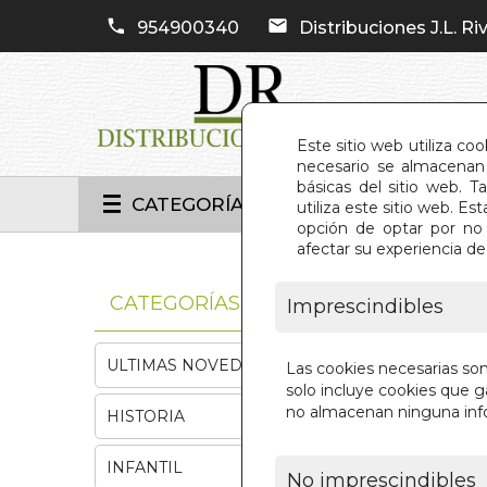
954900340
Distribuciones J.L. Riv
Este sitio web utiliza co
necesario se almacenan 
básicas del sitio web. 
CATEGORÍAS
utiliza este sitio web. 
opción de optar por no 
afectar su experiencia d
INIC
CATEGORÍAS
Imprescindibles
ULTIMAS NOVEDADES
Las cookies necesarias so
solo incluye cookies que ga
no almacenan ninguna inf
HISTORIA
INFANTIL
No imprescindibles