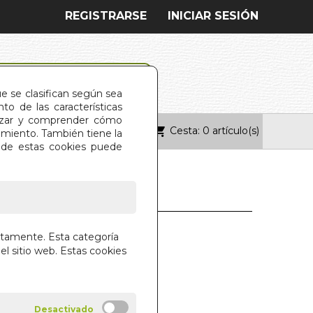
REGISTRARSE
INICIAR SESIÓN
ue se clasifican según sea
o de las características
alizar y comprender cómo
Cesta: 0 artículo(s)
ONTACTO
imiento. También tiene la
s de estas cookies puede
 TU ALMA. EL
ctamente. Esta categoría
el sitio web. Estas cookies
 SCHWARTZ
IAL SIRIO S.A.
des!