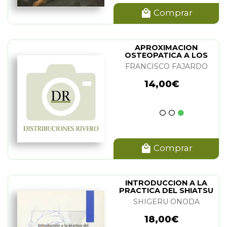
Comprar
APROXIMACION
OSTEOPATICA A LOS
TRASTORNOS DEL
FRANCISCO FAJARDO
SUEÑO
14,00€
Comprar
INTRODUCCION A LA
PRACTICA DEL SHIATSU
SHIGERU ONODA
18,00€