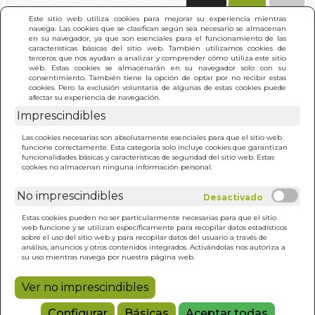
(0)
Este sitio web utiliza cookies para mejorar su experiencia mientras
navega. Las cookies que se clasifican según sea necesario se almacenan
en su navegador, ya que son esenciales para el funcionamiento de las
características básicas del sitio web. También utilizamos cookies de
terceros que nos ayudan a analizar y comprender cómo utiliza este sitio
web. Estas cookies se almacenarán en su navegador solo con su
consentimiento. También tiene la opción de optar por no recibir estas
cookies. Pero la exclusión voluntaria de algunas de estas cookies puede
afectar su experiencia de navegación.
Imprescindibles
INICIO
>
PEQUEÑO LIBRO DE LA MEDICINA
Las cookies necesarias son absolutamente esenciales para que el sitio web
ENERGETICA. EL
funcione correctamente. Esta categoría solo incluye cookies que garantizan
funcionalidades básicas y características de seguridad del sitio web. Estas
cookies no almacenan ninguna información personal.
No imprescindibles
Estas cookies pueden no ser particularmente necesarias para que el sitio
web funcione y se utilizan específicamente para recopilar datos estadísticos
sobre el uso del sitio web y para recopilar datos del usuario a través de
análisis, anuncios y otros contenidos integrados. Activándolas nos autoriza a
su uso mientras navega por nuestra página web.
Ver no imprescindibles
Configurar
Básicas
Aceptar todas