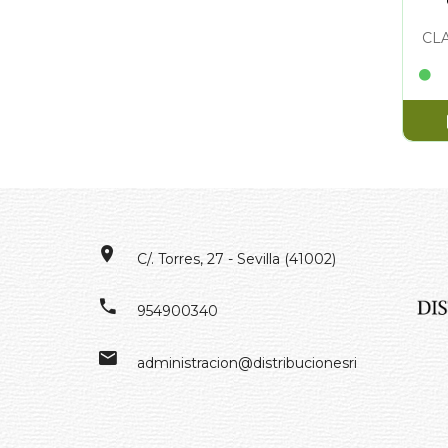
CL
C/. Torres, 27 - Sevilla (41002)
954900340
administracion@distribucionesrivero.es