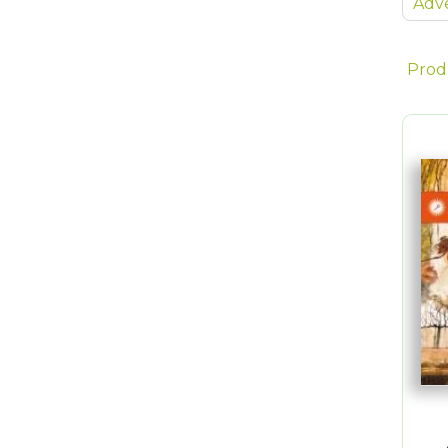
Adve
Prod