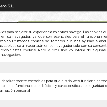
ero S.L.
BÚSQUEDA AVANZADA
okies para mejorar su experiencia mientras navega. Las cookies q
en su navegador, ya que son esenciales para el funcionamient
También utilizamos cookies de terceros que nos ayudan a an
INICIO
QUIÉNES SOMOS
C
Estas cookies se almacenarán en su navegador solo con su consent
recibir estas cookies. Pero la exclusión voluntaria de alguna
e navegación.
IO
>
PAZ
PAZ
n absolutamente esenciales para que el sitio web funcione corre
rantizan funcionalidades básicas y características de seguridad d
JARDINES DE
ormación personal.
Autor:
ELIZABE
Editorial:
SUMMI