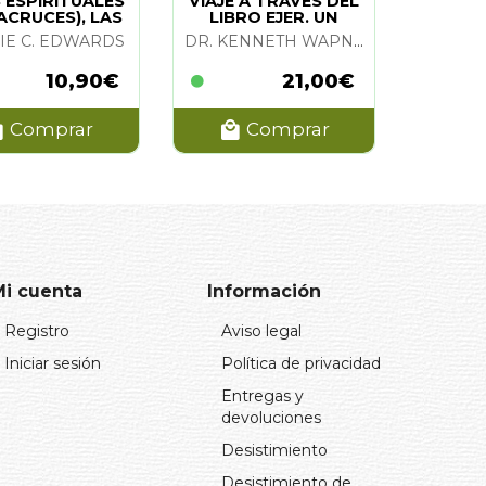
 ESPIRITUALES
VIAJE A TRAVES DEL
ACRUCES), LAS
LIBRO EJER. UN
CURSO MILAGROS
IE C. EDWARDS
DR. KENNETH WAPNICK
(VOL 2)
10,90€
21,00€
Comprar
Comprar
Mi cuenta
Información
Registro
Aviso legal
Iniciar sesión
Política de privacidad
Entregas y
devoluciones
Desistimiento
Desistimiento de