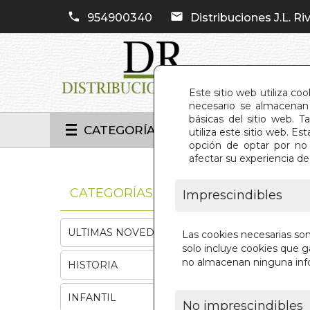
954900340
Distribuciones J.L. Riv
Este sitio web utiliza co
necesario se almacenan 
básicas del sitio web. 
CATEGORÍAS
utiliza este sitio web. 
opción de optar por no 
afectar su experiencia d
INIC
CATEGORÍAS
Imprescindibles
ULTIMAS NOVEDADES
Las cookies necesarias so
solo incluye cookies que ga
no almacenan ninguna inf
HISTORIA
INFANTIL
No imprescindibles