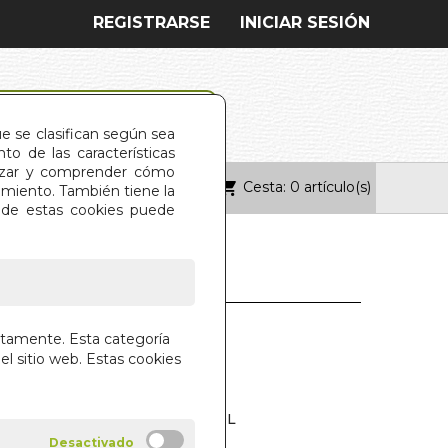
REGISTRARSE
INICIAR SESIÓN
ue se clasifican según sea
o de las características
alizar y comprender cómo
Cesta: 0 artículo(s)
ONTACTO
imiento. También tiene la
s de estas cookies puede
ctamente. Esta categoría
el sitio web. Estas cookies
L CORAZON
TH CLARE PROPHET
T UNIVERSITY PRESS ESPAÑOL