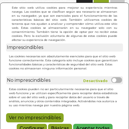
(0)
Este sitio web utiliza cookies para mejorar su experiencia mientras
navega. Las cookies que se clasifican según sea necesario se almacenan
en su navegador, ya que son esenciales para el funcionamiento de las
características básicas del sitio web. También utilizamos cookies de
terceros que nos ayudan a analizar y comprender cómo utiliza este sitio
web. Estas cookies se almacenarán en su navegador solo con su
consentimiento. También tiene la opción de optar por no recibir estas
cookies. Pero la exclusión voluntaria de algunas de estas cookies puede
afectar su experiencia de navegación.
Imprescindibles
INICIO
>
PALETA DEL PINTOR. MENSAJES
Las cookies necesarias son absolutamente esenciales para que el sitio web
GESTALTICOS. LA
funcione correctamente. Esta categoría solo incluye cookies que garantizan
funcionalidades básicas y características de seguridad del sitio web. Estas
cookies no almacenan ninguna información personal.
No imprescindibles
Estas cookies pueden no ser particularmente necesarias para que el sitio
web funcione y se utilizan específicamente para recopilar datos estadísticos
sobre el uso del sitio web y para recopilar datos del usuario a través de
análisis, anuncios y otros contenidos integrados. Activándolas nos autoriza a
su uso mientras navega por nuestra página web.
Ver no imprescindibles
Configurar
Básicas
Aceptar todas