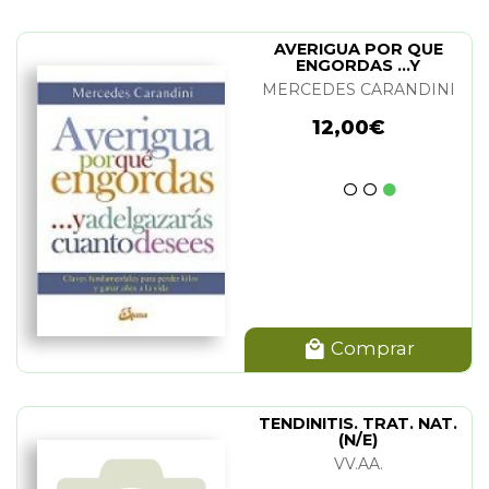
AVERIGUA POR QUE
ENGORDAS ...Y
ADELGAZARAS CUANTO
MERCEDES CARANDINI
DESEES
12,00€
Comprar
TENDINITIS. TRAT. NAT.
(N/E)
VV.AA.