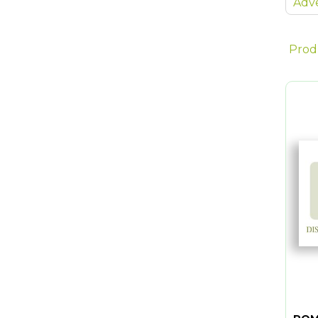
Adve
Prod