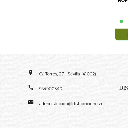
ROM
C/. Torres, 27 - Sevilla (41002)
954900340
administracion@distribucionesrivero.es