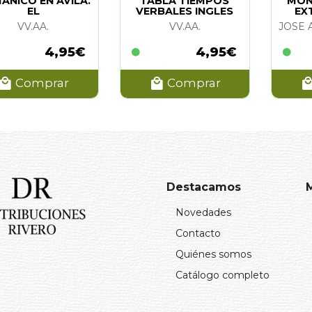
ANICO EN AVILA.
TABLA TIEMPOS
MON
EL
VERBALES INGLES
EX
(LAMINA)
VV.AA.
VV.AA.
4,95€
4,95€
Comprar
Comprar
Destacamos
Novedades
Contacto
Quiénes somos
Catálogo completo