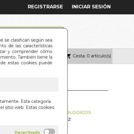
REGISTRARSE
INICIAR SESIÓN
ue se clasifican según sea
o de las características
alizar y comprender cómo
Cesta: 0 artículo(s)
ONTACTO
imiento. También tiene la
s de estas cookies puede
S 3.0
ctamente. Esta categoría
el sitio web. Estas cookies
 NUEVOS VOCABLOS TECNOLOGICOS
SENAL Y RUBEN GARCIA LOPEZ
ELI EDICIONES