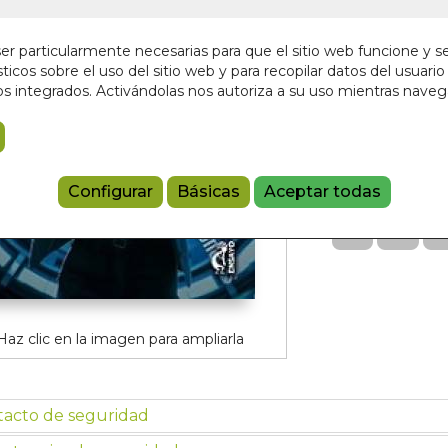
En stock
16,00 €
r particularmente necesarias para que el sitio web funcione y s
ticos sobre el uso del sitio web y para recopilar datos del usuario 
s integrados. Activándolas nos autoriza a su uso mientras nave
Añadir a 
97884128608
Referencia:
68
Configurar
Básicas
Aceptar todas
Haz clic en la imagen para ampliarla
tacto de seguridad