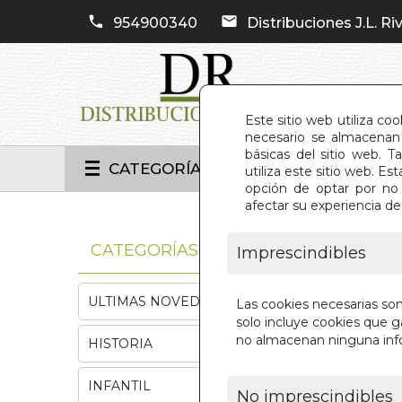
954900340
Distribuciones J.L. Riv
Este sitio web utiliza co
necesario se almacenan 
básicas del sitio web. 
CATEGORÍAS
utiliza este sitio web. 
opción de optar por no 
afectar su experiencia d
INIC
CATEGORÍAS
Imprescindibles
ULTIMAS NOVEDADES
Las cookies necesarias so
solo incluye cookies que ga
no almacenan ninguna inf
HISTORIA
INFANTIL
No imprescindibles