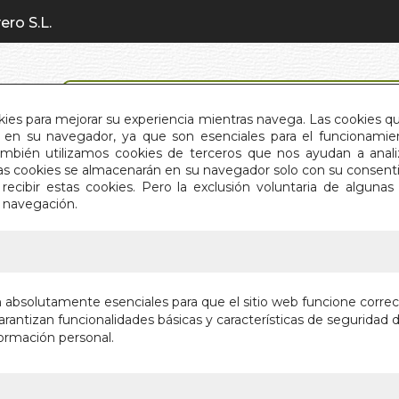
ero S.L.
BÚSQUEDA AVANZADA
okies para mejorar su experiencia mientras navega. Las cookies q
en su navegador, ya que son esenciales para el funcionamient
También utilizamos cookies de terceros que nos ayudan a an
INICIO
QUIÉNES SOMOS
C
Estas cookies se almacenarán en su navegador solo con su consent
recibir estas cookies. Pero la exclusión voluntaria de alguna
e navegación.
IO
>
PALABROS 3.0
PALABRO
n absolutamente esenciales para que el sitio web funcione corre
rantizan funcionalidades básicas y características de seguridad d
DOMINAR LOS
ormación personal.
Autor:
LEON AR
Editorial:
KOKAP