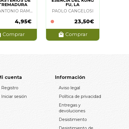
ASTERIOS DE
ESENCIA DEL KUNG
TREMADURA
FU, LA
JOSE ANTONIO RAMOS RUBIO
PAOLO CANGELOSI
4,95€
23,50€
Comprar
Comprar
Mi cuenta
Información
Registro
Aviso legal
Iniciar sesión
Política de privacidad
Entregas y
devoluciones
Desistimiento
Desistimiento de