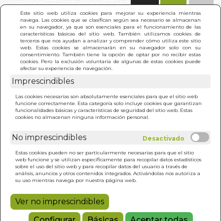
(0)
Este sitio web utiliza cookies para mejorar su experiencia mientras
navega. Las cookies que se clasifican según sea necesario se almacenan
en su navegador, ya que son esenciales para el funcionamiento de las
características básicas del sitio web. También utilizamos cookies de
terceros que nos ayudan a analizar y comprender cómo utiliza este sitio
web. Estas cookies se almacenarán en su navegador solo con su
consentimiento. También tiene la opción de optar por no recibir estas
cookies. Pero la exclusión voluntaria de algunas de estas cookies puede
afectar su experiencia de navegación.
Imprescindibles
INICIO
>
OSTEOPATIA AL SERVICIO DE LAS
Las cookies necesarias son absolutamente esenciales para que el sitio web
EMOCIONES. LA
funcione correctamente. Esta categoría solo incluye cookies que garantizan
funcionalidades básicas y características de seguridad del sitio web. Estas
cookies no almacenan ninguna información personal.
No imprescindibles
Estas cookies pueden no ser particularmente necesarias para que el sitio
web funcione y se utilizan específicamente para recopilar datos estadísticos
sobre el uso del sitio web y para recopilar datos del usuario a través de
análisis, anuncios y otros contenidos integrados. Activándolas nos autoriza a
su uso mientras navega por nuestra página web.
Ver no imprescindibles
Configurar
Básicas
Aceptar todas