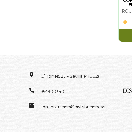
CON
E
C/. Torres, 27 - Sevilla (41002)
954900340
administracion@distribucionesrivero.es