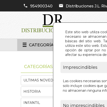
954900340
Distribuciones J.L. Riv
Este sitio web utiliza co
necesario se almacenan 
básicas del sitio web. 
CATEGORÍAS
utiliza este sitio web. 
opción de optar por no 
afectar su experiencia d
INIC
CATEGORÍAS
Imprescindibles
ULTIMAS NOVEDADES
Las cookies necesarias so
solo incluye cookies que ga
no almacenan ninguna inf
HISTORIA
INFANTIL
No imprescindibles