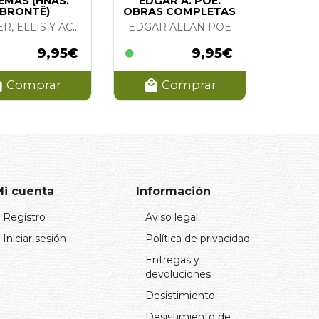
EMAS (HNAS.
EDGAR A. POE.
BRONTË)
OBRAS COMPLETAS
VOL. 3
CURRER, ELLIS Y ACTON BELL (HERMANAS BRONTË)
EDGAR ALLAN POE
9,95€
9,95€
Comprar
Comprar
Mi cuenta
Información
Registro
Aviso legal
Iniciar sesión
Política de privacidad
Entregas y
devoluciones
Desistimiento
Desistimiento de