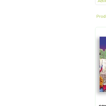
Adve
Prod