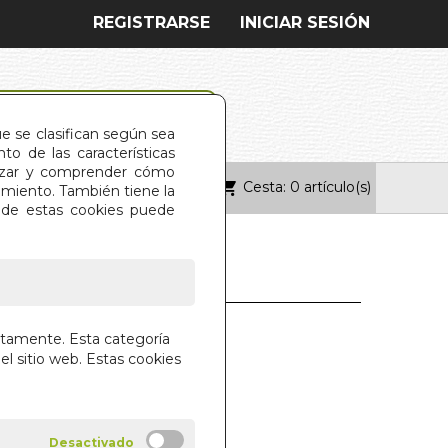
REGISTRARSE
INICIAR SESIÓN
ue se clasifican según sea
o de las características
alizar y comprender cómo
Cesta: 0 artículo(s)
ONTACTO
imiento. También tiene la
s de estas cookies puede
 (BOL.)
ctamente. Esta categoría
el sitio web. Estas cookies
A WOLF
 LIBROS S.A.