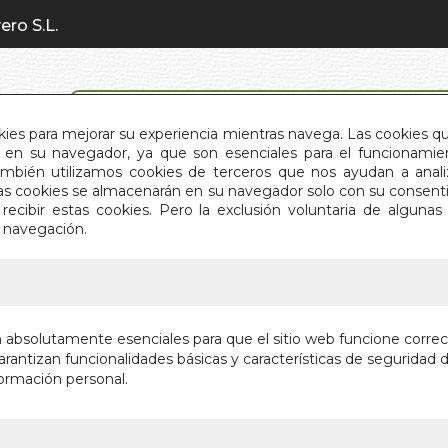
ero S.L.
BÚSQUEDA AVANZADA
okies para mejorar su experiencia mientras navega. Las cookies q
en su navegador, ya que son esenciales para el funcionamient
También utilizamos cookies de terceros que nos ayudan a an
INICIO
QUIÉNES SOMOS
C
Estas cookies se almacenarán en su navegador solo con su consent
recibir estas cookies. Pero la exclusión voluntaria de alguna
e navegación.
IO
>
ORLANDO (BOL.)
ORLANDO
n absolutamente esenciales para que el sitio web funcione corre
rantizan funcionalidades básicas y características de seguridad d
Autor:
VIRGINI
ormación personal.
Editorial:
EDIMAT
En stock