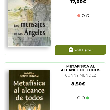
17,00€
Comprar
METAFISICA AL
ALCANCE DE TODOS
(GRANDE)
CONNY MENDEZ
8,50€