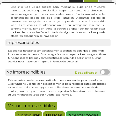
(0)
Este sitio web utiliza cookies para mejorar su experiencia mientras
navega. Las cookies que se clasifican según sea necesario se almacenan
en su navegador, ya que son esenciales para el funcionamiento de las
características básicas del sitio web. También utilizamos cookies de
terceros que nos ayudan a analizar y comprender cómo utiliza este sitio
web. Estas cookies se almacenarán en su navegador solo con su
consentimiento. También tiene la opción de optar por no recibir estas
cookies. Pero la exclusión voluntaria de algunas de estas cookies puede
afectar su experiencia de navegación.
Imprescindibles
INICIO
>
ORACULO DE LA BUENAVENTURA. EL
Las cookies necesarias son absolutamente esenciales para que el sitio web
(PACK)
funcione correctamente. Esta categoría solo incluye cookies que garantizan
funcionalidades básicas y características de seguridad del sitio web. Estas
cookies no almacenan ninguna información personal.
No imprescindibles
Estas cookies pueden no ser particularmente necesarias para que el sitio
web funcione y se utilizan específicamente para recopilar datos estadísticos
sobre el uso del sitio web y para recopilar datos del usuario a través de
análisis, anuncios y otros contenidos integrados. Activándolas nos autoriza a
su uso mientras navega por nuestra página web.
Ver no imprescindibles
Configurar
Básicas
Aceptar todas