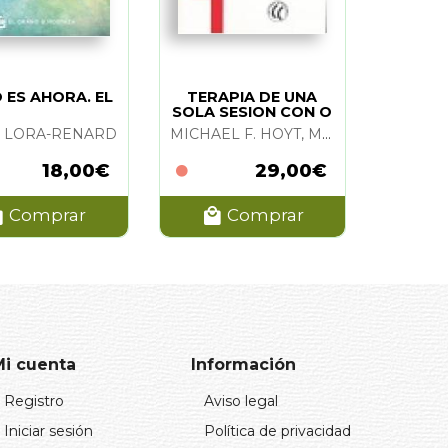
O ES AHORA. EL
TERAPIA DE UNA
SOLA SESION CON O
SIN CITA PREVIA
Y LORA-RENARD
MICHAEL F. HOYT, MONTE BOBELE, ARNOLD SLIVE, JEFF YOUNG, MOSHE TALMON
18,00€
29,00€
Comprar
Comprar
Mi cuenta
Información
Registro
Aviso legal
Iniciar sesión
Política de privacidad