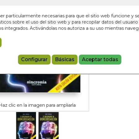
Sin stock
17,00 €
r particularmente necesarias para que el sitio web funcione y s
ticos sobre el uso del sitio web y para recopilar datos del usuario 
s integrados. Activándolas nos autoriza a su uso mientras nave
Añadir a 
9788494486
Configurar
Básicas
Aceptar todas
Haz clic en la imagen para ampliarla