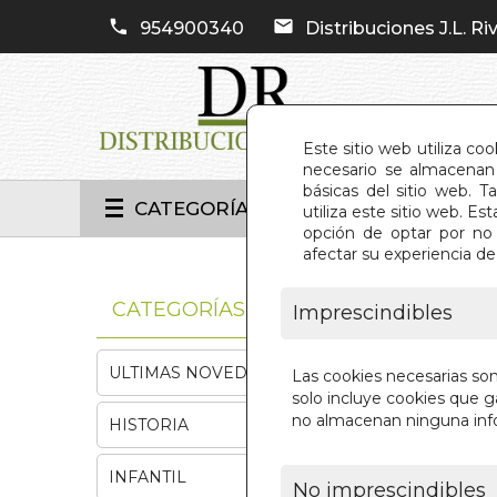
954900340
Distribuciones J.L. Riv
Este sitio web utiliza co
necesario se almacenan 
básicas del sitio web. 
CATEGORÍAS
utiliza este sitio web. 
opción de optar por no 
afectar su experiencia d
INIC
CATEGORÍAS
Imprescindibles
ULTIMAS NOVEDADES
Las cookies necesarias so
solo incluye cookies que ga
no almacenan ninguna inf
HISTORIA
INFANTIL
No imprescindibles