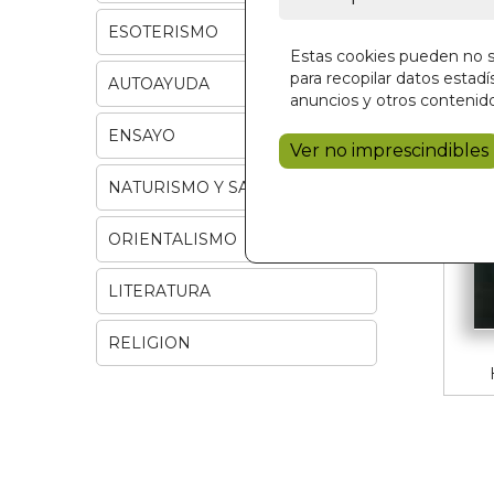
ESOTERISMO
Estas cookies pueden no se
para recopilar datos estadís
AUTOAYUDA
anuncios y otros contenido
ENSAYO
Ver no imprescindibles
NATURISMO Y SALUD
ORIENTALISMO
LITERATURA
RELIGION