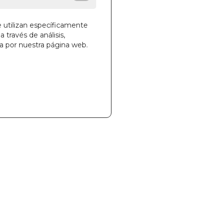
e utilizan específicamente
a través de análisis,
ga por nuestra página web.
la cesta
951