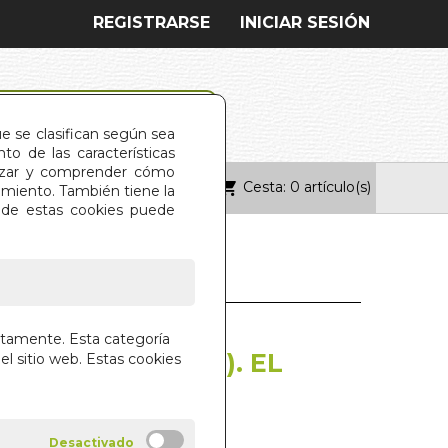
REGISTRARSE
INICIAR SESIÓN
ue se clasifican según sea
o de las características
alizar y comprender cómo
Cesta: 0 artículo(s)
ONTACTO
imiento. También tiene la
s de estas cookies puede
L
ADOR EN
ctamente. Esta categoría
OEMOCIÓN. (N/E). EL
el sitio web. Estas cookies
ORBERA
ONIA