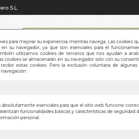
ero S.L.
BÚSQUEDA AVANZADA
okies para mejorar su experiencia mientras navega. Las cookies q
en su navegador, ya que son esenciales para el funcionamient
También utilizamos cookies de terceros que nos ayudan a an
INICIO
QUIÉNES SOMOS
C
Estas cookies se almacenarán en su navegador solo con su consent
recibir estas cookies. Pero la exclusión voluntaria de alguna
e navegación.
IO
>
OBSERVADOR EN BIONEUROEMOCIÓN. (N/E). E
OBSERV
n absolutamente esenciales para que el sitio web funcione corre
BIONEUR
rantizan funcionalidades básicas y características de seguridad d
ormación personal.
Autor:
ENRIC C
Editorial:
SINCR