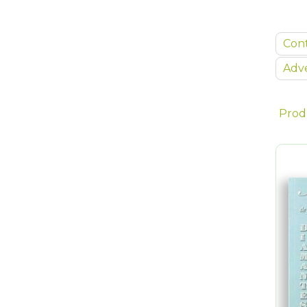
Con
Adve
Prod