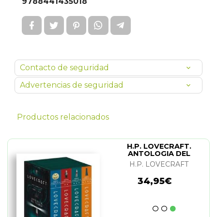
9788441435018
Contacto de seguridad
Advertencias de seguridad
Productos relacionados
H.P. LOVECRAFT.
ANTOLOGIA DEL
TERROR. OBRA
H.P. LOVECRAFT
COMPLETA (ESTUCHE 4
VOL.)
34,95€