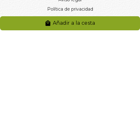
Política de privacidad
Entregas y devoluciones
Añadir a la cesta
Desistimiento
Desistimiento de compra
Reclamaciones
Cookies
Gestionar cookies
© 2024. Distribuciones J.L. Rivero S.L.. Desarrollado por
Arminet
Software&web