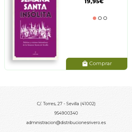
19,95€
Comprar
C/. Torres, 27 - Sevilla (41002)
954900340
administracion@distribucionesrivero.es