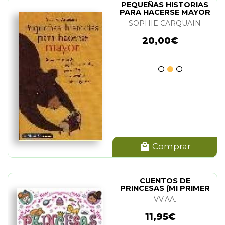
PEQUEÑAS HISTORIAS
PARA HACERSE MAYOR
SOPHIE CARQUAIN
20,00€
Comprar
CUENTOS DE
PRINCESAS (MI PRIMER
LIBRO DE...)
VV.AA.
11,95€