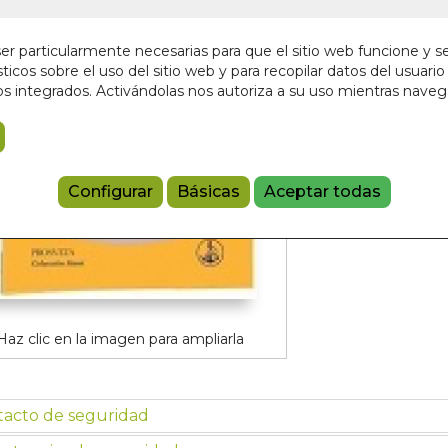
En stock
13,50 €
r particularmente necesarias para que el sitio web funcione y s
ticos sobre el uso del sitio web y para recopilar datos del usuario 
s integrados. Activándolas nos autoriza a su uso mientras nave
Añadir a 
97884121455
Configurar
Básicas
Aceptar todas
Haz clic en la imagen para ampliarla
tacto de seguridad