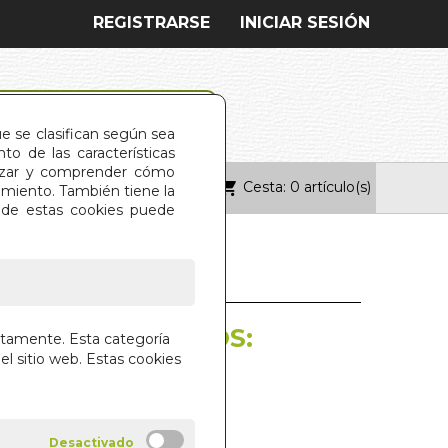
REGISTRARSE
INICIAR SESIÓN
ue se clasifican según sea
o de las características
alizar y comprender cómo
Cesta: 0 artículo(s)
ONTACTO
imiento. También tiene la
s de estas cookies puede
LOS SACRAMENTOS:
ctamente. Esta categoría
OLARES
el sitio web. Estas cookies
MIKHAEL AIVANHOV
ACION PROSVETA ESPAÑOLA