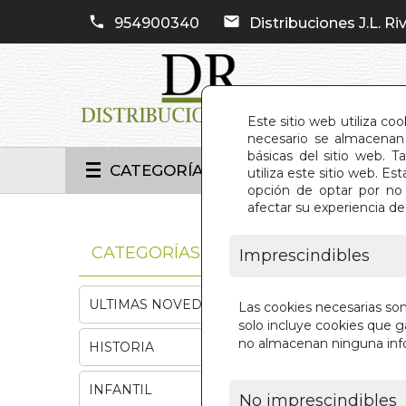
954900340
Distribuciones J.L. Riv
Este sitio web utiliza co
necesario se almacenan 
básicas del sitio web. 
CATEGORÍAS
utiliza este sitio web. 
opción de optar por no 
afectar su experiencia d
INIC
CATEGORÍAS
Imprescindibles
ULTIMAS NOVEDADES
Las cookies necesarias so
solo incluye cookies que ga
no almacenan ninguna inf
HISTORIA
INFANTIL
No imprescindibles