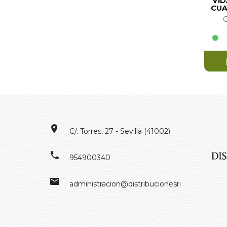
VID
CUA
C/. Torres, 27 - Sevilla (41002)
954900340
administracion@distribucionesrivero.es