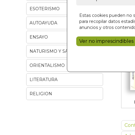
ESOTERISMO
Estas cookies pueden no se
para recopilar datos estadís
AUTOAYUDA
anuncios y otros contenido
ENSAYO
Ver no imprescindibles
NATURISMO Y SALUD
ORIENTALISMO
LITERATURA
RELIGION
Con