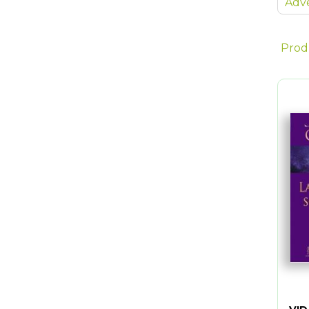
Adve
Prod