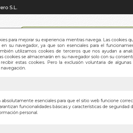
ero S.L.
BÚSQUEDA AVANZADA
okies para mejorar su experiencia mientras navega. Las cookies q
en su navegador, ya que son esenciales para el funcionamient
También utilizamos cookies de terceros que nos ayudan a an
INICIO
QUIÉNES SOMOS
C
Estas cookies se almacenarán en su navegador solo con su consent
recibir estas cookies. Pero la exclusión voluntaria de alguna
e navegación.
IO
>
MISA Y LOS SACRAMENTOS: RITOS SOLARES
MISA Y 
n absolutamente esenciales para que el sitio web funcione corre
RITOS S
rantizan funcionalidades básicas y características de seguridad d
ormación personal.
Autor:
OMRAAM 
Editorial:
ASOCI