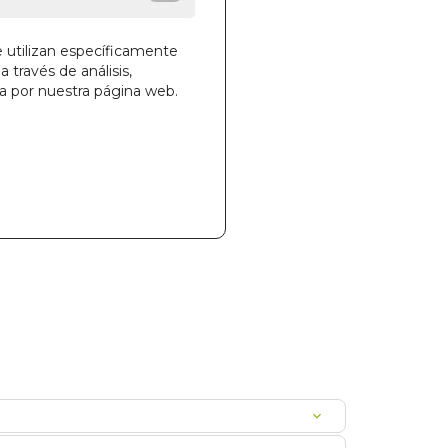
e utilizan específicamente
a través de análisis,
ga por nuestra página web.
la cesta
57