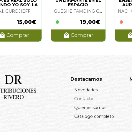
A ES REAL SOLO
UN DIAMANTE EN EL
ENSE
NDO YO SOY, LA
ESPACIO
AUR
G.I. GURDJIEFF
GUESHE TAMDING GYATSO
15,00€
19,00€
Comprar
Comprar
Destacamos
Novedades
Contacto
Quiénes somos
Catálogo completo