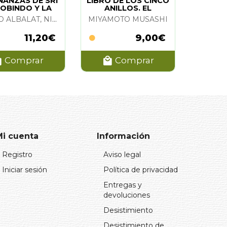
ÑANZAS DE SRI
LIBRO DE LOS CINCO
OBINDO Y LA
ANILLOS. EL
MADRE
NACHO ALBALAT, NITYANANDA
MIYAMOTO MUSASHI
11,20€
9,00€
Comprar
Comprar
Mi cuenta
Información
Registro
Aviso legal
Iniciar sesión
Política de privacidad
Entregas y
devoluciones
Desistimiento
Desistimiento de