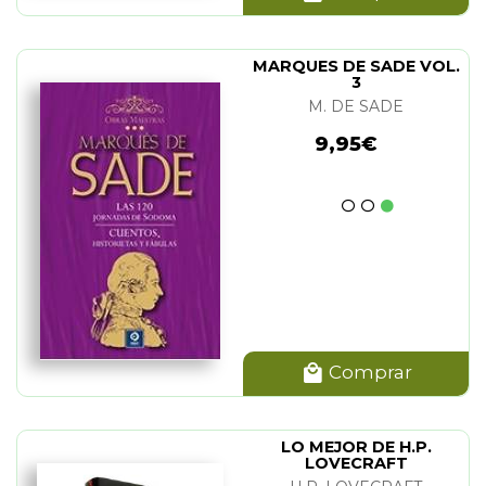
MARQUES DE SADE VOL.
3
M. DE SADE
9,95€
Comprar
LO MEJOR DE H.P.
LOVECRAFT
(ILUSTRADO)