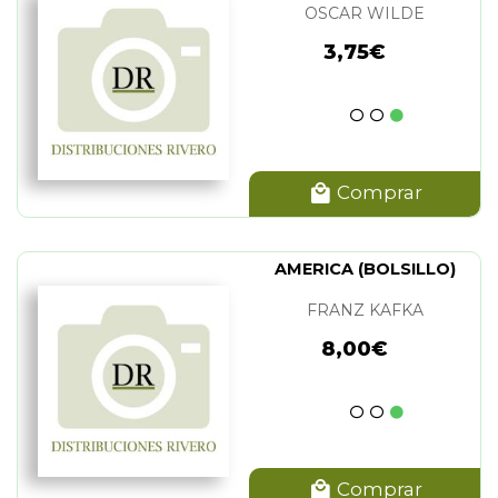
(BRONTES)
OSCAR WILDE
3,75€
Comprar
AMERICA (BOLSILLO)
FRANZ KAFKA
8,00€
Comprar