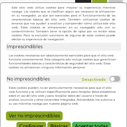
(0)
Este sitio web utiliza cookies para mejorar su experiencia mientras
navega. Las cookies que se clasifican según sea necesario se almacenan
en su navegador, ya que son esenciales para el funcionamiento de las
características básicas del sitio web. También utilizamos cookies de
terceros que nos ayudan a analizar y comprender cómo utiliza este sitio
web. Estas cookies se almacenarán en su navegador solo con su
consentimiento. También tiene la opción de optar por no recibir estas
cookies. Pero la exclusión voluntaria de algunas de estas cookies puede
afectar su experiencia de navegación.
Imprescindibles
INICIO
>
METODO DE COMBATE DE BRUCE LEE.
Las cookies necesarias son absolutamente esenciales para que el sitio web
EDIC COMPLETA
funcione correctamente. Esta categoría solo incluye cookies que garantizan
funcionalidades básicas y características de seguridad del sitio web. Estas
cookies no almacenan ninguna información personal.
No imprescindibles
Estas cookies pueden no ser particularmente necesarias para que el sitio
web funcione y se utilizan específicamente para recopilar datos estadísticos
sobre el uso del sitio web y para recopilar datos del usuario a través de
análisis, anuncios y otros contenidos integrados. Activándolas nos autoriza a
su uso mientras navega por nuestra página web.
Ver no imprescindibles
Configurar
Básicas
Aceptar todas