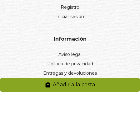
Registro
Iniciar sesión
Información
Aviso legal
Política de privacidad
Entregas y devoluciones
Desistimiento
Añadir a la cesta
Desistimiento de compra
Reclamaciones
Cookies
Gestionar cookies