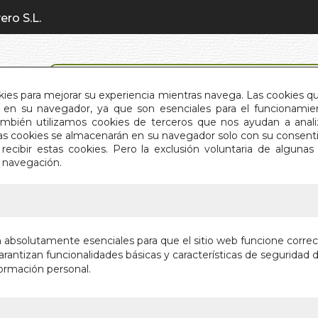
ero S.L.
BÚSQUEDA AVANZADA
okies para mejorar su experiencia mientras navega. Las cookies q
en su navegador, ya que son esenciales para el funcionamient
También utilizamos cookies de terceros que nos ayudan a an
INICIO
QUIÉNES SOMOS
C
Estas cookies se almacenarán en su navegador solo con su consent
recibir estas cookies. Pero la exclusión voluntaria de alguna
e navegación.
IO
>
MEJOR MOMENTO ES AHORA. EL
MEJOR 
n absolutamente esenciales para que el sitio web funcione corre
rantizan funcionalidades básicas y características de seguridad d
Autor:
JACK KO
ormación personal.
Editorial:
B4P (
Sin stock