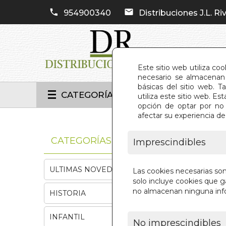
954900340
Distribuciones J.L. Riv
Este sitio web utiliza co
necesario se almacenan 
básicas del sitio web. 
CATEGORÍAS
utiliza este sitio web. 
opción de optar por no 
afectar su experiencia d
INIC
CATEGORÍAS
Imprescindibles
ULTIMAS NOVEDADES
Las cookies necesarias so
solo incluye cookies que ga
no almacenan ninguna inf
HISTORIA
INFANTIL
No imprescindibles