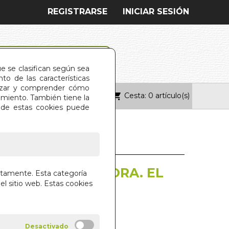
REGISTRARSE
INICIAR SESIÓN
ue se clasifican según sea
o de las características
alizar y comprender cómo
Cesta: 0 artículo(s)
ONTACTO
imiento. También tiene la
s de estas cookies puede
MOMENTO ES AHORA. EL
ctamente. Esta categoría
el sitio web. Estas cookies
RNFIELD
BOOKS4POCKET)