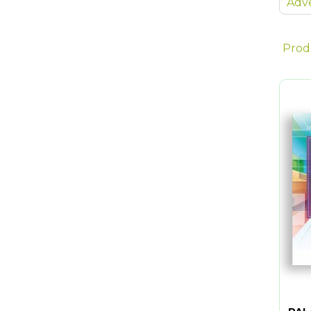
Adve
Prod