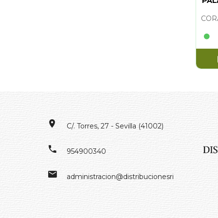
PAL
C/. Torres, 27 - Sevilla (41002)
954900340
administracion@distribucionesrivero.es