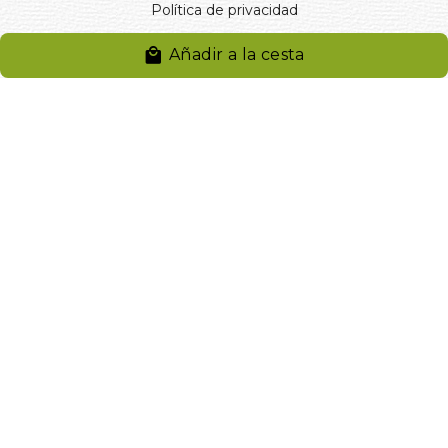
Política de privacidad
Entregas y devoluciones
Añadir a la cesta
Desistimiento
Desistimiento de compra
Reclamaciones
Cookies
Gestionar cookies
© 2024. Distribuciones J.L. Rivero S.L.. Desarrollado por
Arminet
Software&web