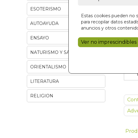
ESOTERISMO
Estas cookies pueden no se
para recopilar datos estadís
AUTOAYUDA
anuncios y otros contenido
ENSAYO
Ver no imprescindibles
NATURISMO Y SALUD
ORIENTALISMO
LITERATURA
RELIGION
Con
Adve
Prod