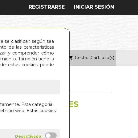
REGISTRARSE
INICIAR SESIÓN
ue se clasifican según sea
o de las características
alizar y comprender cómo
Cesta: 0 artículo(s)
ONTACTO
imiento. También tiene la
s de estas cookies puede
TICAS EN FRANCES
ctamente. Esta categoría
)
el sitio web. Estas cookies
CATIVAS
NA EDICIONES S.L.