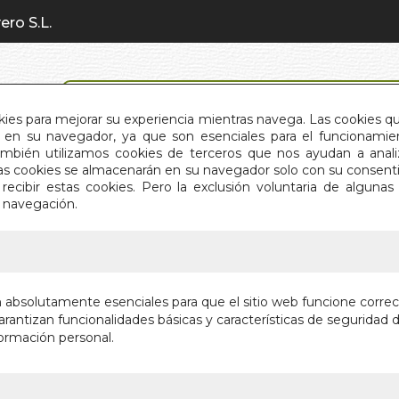
ero S.L.
BÚSQUEDA AVANZADA
okies para mejorar su experiencia mientras navega. Las cookies q
en su navegador, ya que son esenciales para el funcionamient
También utilizamos cookies de terceros que nos ayudan a an
INICIO
QUIÉNES SOMOS
C
Estas cookies se almacenarán en su navegador solo con su consent
recibir estas cookies. Pero la exclusión voluntaria de alguna
e navegación.
IO
>
MATEMATICAS EN FRANCES (LAMINA)
MATEMA
n absolutamente esenciales para que el sitio web funcione corre
(LAMINA
rantizan funcionalidades básicas y características de seguridad d
ormación personal.
LAMINAS EDU
Marca:
VV.AA.
Fabricante:
ADHA