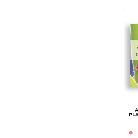
A
PLA