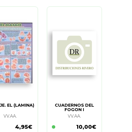
E. EL (LAMINA)
CUADERNOS DEL
FOGON I
VV.AA.
VV.AA.
4,95€
10,00€