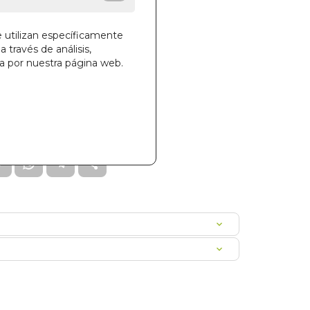
des!
e utilizan específicamente
a través de análisis,
ga por nuestra página web.
la cesta
22