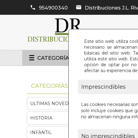
954900340
Distribuciones J.L. Riv
Este sitio web utiliza co
necesario se almacenan 
básicas del sitio web. 
CATEGORÍAS
utiliza este sitio web. 
opción de optar por no 
afectar su experiencia d
INIC
CATEGORÍAS
Imprescindibles
ULTIMAS NOVEDADES
Las cookies necesarias so
solo incluye cookies que ga
no almacenan ninguna inf
HISTORIA
INFANTIL
No imprescindibles