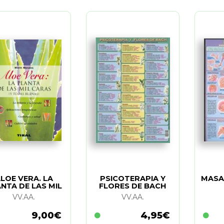
LOE VERA. LA
PSICOTERAPIA Y
MASAJ
NTA DE LAS MIL
FLORES DE BACH
CARAS
(LAMINA)
VV.AA.
VV.AA.
9,00€
4,95€