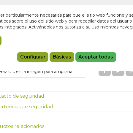
¡Últimas unida
r particularmente necesarias para que el sitio web funcione y s
4,95 €
ticos sobre el uso del sitio web y para recopilar datos del usuario 
s integrados. Activándolas nos autoriza a su uso mientras nave
Añadir a 
84360051621
Configurar
Básicas
Aceptar todas
Haz clic en la imagen para ampliarla
tacto de seguridad
rtencias de seguridad
uctos relacionados