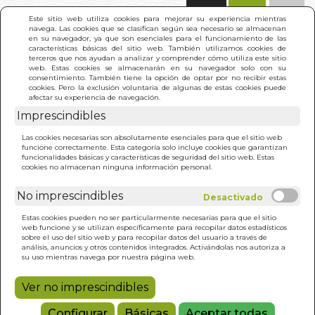
(0)
Este sitio web utiliza cookies para mejorar su experiencia mientras
navega. Las cookies que se clasifican según sea necesario se almacenan
en su navegador, ya que son esenciales para el funcionamiento de las
características básicas del sitio web. También utilizamos cookies de
terceros que nos ayudan a analizar y comprender cómo utiliza este sitio
web. Estas cookies se almacenarán en su navegador solo con su
consentimiento. También tiene la opción de optar por no recibir estas
cookies. Pero la exclusión voluntaria de algunas de estas cookies puede
afectar su experiencia de navegación.
Imprescindibles
INICIO
>
MARAVILLOSAS HISTORIAS DE PRINCESAS.
Las cookies necesarias son absolutamente esenciales para que el sitio web
LAS
funcione correctamente. Esta categoría solo incluye cookies que garantizan
funcionalidades básicas y características de seguridad del sitio web. Estas
cookies no almacenan ninguna información personal.
No imprescindibles
Estas cookies pueden no ser particularmente necesarias para que el sitio
web funcione y se utilizan específicamente para recopilar datos estadísticos
sobre el uso del sitio web y para recopilar datos del usuario a través de
análisis, anuncios y otros contenidos integrados. Activándolas nos autoriza a
su uso mientras navega por nuestra página web.
Ver no imprescindibles
Configurar
Básicas
Aceptar todas