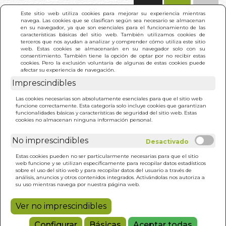
(0)
Este sitio web utiliza cookies para mejorar su experiencia mientras
navega. Las cookies que se clasifican según sea necesario se almacenan
en su navegador, ya que son esenciales para el funcionamiento de las
características básicas del sitio web. También utilizamos cookies de
terceros que nos ayudan a analizar y comprender cómo utiliza este sitio
web. Estas cookies se almacenarán en su navegador solo con su
consentimiento. También tiene la opción de optar por no recibir estas
cookies. Pero la exclusión voluntaria de algunas de estas cookies puede
afectar su experiencia de navegación.
Imprescindibles
INICIO
>
MANUAL DE TERAPIAS DEL SISTEMA REIKI
Las cookies necesarias son absolutamente esenciales para que el sitio web
CEAAN
funcione correctamente. Esta categoría solo incluye cookies que garantizan
funcionalidades básicas y características de seguridad del sitio web. Estas
cookies no almacenan ninguna información personal.
No imprescindibles
Estas cookies pueden no ser particularmente necesarias para que el sitio
web funcione y se utilizan específicamente para recopilar datos estadísticos
sobre el uso del sitio web y para recopilar datos del usuario a través de
análisis, anuncios y otros contenidos integrados. Activándolas nos autoriza a
su uso mientras navega por nuestra página web.
Ver no imprescindibles
Configurar
Básicas
Aceptar todas